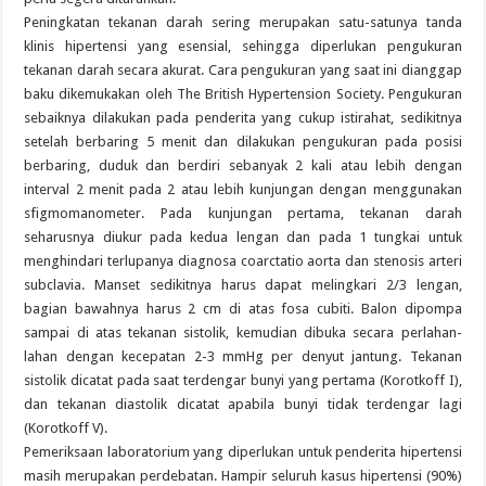
Peningkatan tekanan darah sering merupakan satu-satunya tanda
klinis hipertensi yang esensial, sehingga diperlukan pengukuran
tekanan darah secara akurat. Cara pengukuran yang saat ini dianggap
baku dikemukakan oleh The British Hypertension Society. Pengukuran
sebaiknya dilakukan pada penderita yang cukup istirahat, sedikitnya
setelah berbaring 5 menit dan dilakukan pengukuran pada posisi
berbaring, duduk dan berdiri sebanyak 2 kali atau lebih dengan
interval 2 menit pada 2 atau lebih kunjungan dengan menggunakan
sfigmomanometer. Pada kunjungan pertama, tekanan darah
seharusnya diukur pada kedua lengan dan pada 1 tungkai untuk
menghindari terlupanya diagnosa coarctatio aorta dan stenosis arteri
subclavia. Manset sedikitnya harus dapat melingkari 2/3 lengan,
bagian bawahnya harus 2 cm di atas fosa cubiti. Balon dipompa
sampai di atas tekanan sistolik, kemudian dibuka secara perlahan-
lahan dengan kecepatan 2-3 mmHg per denyut jantung. Tekanan
sistolik dicatat pada saat terdengar bunyi yang pertama (Korotkoff I),
dan tekanan diastolik dicatat apabila bunyi tidak terdengar lagi
(Korotkoff V).
Pemeriksaan laboratorium yang diperlukan untuk penderita hipertensi
masih merupakan perdebatan. Hampir seluruh kasus hipertensi (90%)