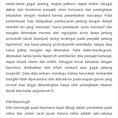
tanda-tanda gagal jantung. Angina pektoris dapat timbul sebagai
akibat dari kombinasi penyakit arteri koronaria dan peningkatan
kebutuhan oksigen miokard karena penambahan massanya. Pada
pemeriksaan fisik, didapatkan pembesaran jantung dengan denyut
ventrikel kiri yang menonjol. Suara penutupan aorta menonjol dan
mungkin ditemukan murmur dari regurgitasi aorta. Bunyi jantung
presistolik (atrial, keempat) sering terdengar pada penyakit jantung
hipertensif, dan bunyi jantung protodiastolik (ventrikuler, ketiga) atau
irama gallop mungkin saja ditemukan. Pada elektrokardiogram,
ditemukan tanda-tanda hipertrofi ventrikel kiri. Bila penyakit berlanjut,
dapat terjadi iskemi dan infark. Sebagian besar kematian dengan
hipertensi disebabkan oleh infark miokard atau gagal jantung
kongestif. Data-data terbaru menduga bahwa kerusakan miokardial
mungkin lebih diperantarai oleh aldosteron pada asupan garam yang
normal atau tinggi dibandingkan hanya oleh peningkatan tekanan
darah atau kadar angiotensin II.
Efek Neurologik
Efek neurologik pada hipertensi lanjut dibagi dalam perubahan pada
retina dan sistem saraf pusat. Karena retina adalah satu-satunya