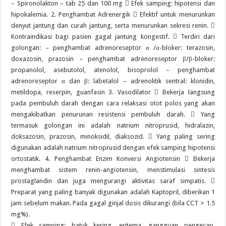
– Spironolakton – tab 25 dan 100 mg  Efek samping: hipotensi dan
hipokalemia. 2. Penghambat Adrenergik  Efektif untuk menurunkan
denyut jantung dan curah jantung, serta menurunkan sekresi renin. 
Kontraindikasi bagi pasien gagal jantung kongestif.  Terdiri dari
golongan: – penghambat adrenoreseptor α /α-bloker: terazosin,
doxazosin, prazosin – penghambat adrenoreseptor β/β-bloker:
propanolol, asebutolol, atenolol, bisoprolol – penghambat
adrenoreseptor α dan β: labetalol – adrenolitik sentral: klonidin,
metildopa, reserpin, guanfasin 3. Vasodilator  Bekerja langsung
pada pembuluh darah dengan cara relaksasi otot polos yang akan
mengakibatkan penurunan resistensi pembuluh darah.  Yang
termasuk golongan ini adalah natrium nitroprusid, hidralazin,
doksazosin, prazosin, minoksidil, diaksozid.  Yang paling sering
digunakan adalah natrium nitroprusid dengan efek samping hipotensi
ortostatik. 4. Penghambat Enzim Konversi Angiotensin  Bekerja
menghambat sistem renin-angiotensin, menstimulasi sintesis
prostaglandin dan juga mengurangi aktivitas saraf simpatis. 
Preparat yang paling banyak digunakan adalah Kaptopril, diberikan 1
jam sebelum makan. Pada gagal ginjal dosis dikurangi (bila CCT > 1.5
mg%).
 Efek samping: batuk kering, eritema, gangguan pengecap,