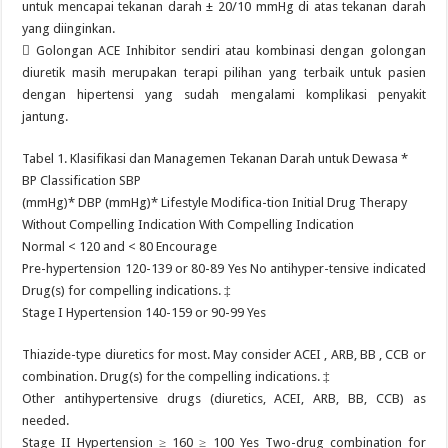
untuk mencapai tekanan darah ± 20/10 mmHg di atas tekanan darah
yang diinginkan.
 Golongan ACE Inhibitor sendiri atau kombinasi dengan golongan
diuretik masih merupakan terapi pilihan yang terbaik untuk pasien
dengan hipertensi yang sudah mengalami komplikasi penyakit
jantung.
Tabel 1. Klasifikasi dan Managemen Tekanan Darah untuk Dewasa *
BP Classification SBP
(mmHg)* DBP (mmHg)* Lifestyle Modifica-tion Initial Drug Therapy
Without Compelling Indication With Compelling Indication
Normal < 120 and < 80 Encourage
Pre-hypertension 120-139 or 80-89 Yes No antihyper-tensive indicated
Drug(s) for compelling indications. ‡
Stage I Hypertension 140-159 or 90-99 Yes
Thiazide-type diuretics for most. May consider ACEI , ARB, BB , CCB or
combination. Drug(s) for the compelling indications. ‡
Other antihypertensive drugs (diuretics, ACEI, ARB, BB, CCB) as
needed.
Stage II Hypertension ≥ 160 ≥ 100 Yes Two-drug combination for