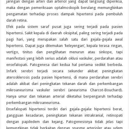
jaringan dengan arteri dan arteriol yang dapat langsung diperiksa,
maka dengan pemeriksaan optalmoskopik berulang memungkinkan
pengamatan terhadap proses dampak hipertensi pada pembuluh
darah retina.
Efek pada sistem saraf pusat juga sering terjadi pada pasien
hipertensi. Sakit kepala di daerah oksipital, paling sering terjadi pada
pagi hari, yang merupakan salah satu dari gejala-gejala awal
hipertensi. Dapat juga ditemukan ’keleyengan’, kepala terasa ringan,
vertigo, tinitus dan penglihatan menurun atau sinkope, tapi
manifestasi yang lebih serius adalah oklusi vaskuler, perdarahan atau
ensefalopati. Patogenesa dari kedua hal pertama sedikit berbeda.
Infark serebri terjadi secara sekunder akibat peningkatan
aterosklerosis pada pasien hipertensi, di mana perdarahan serebri
adalah akibat dari peningkatan tekanan darah dan perkembangan
mikroaneurisma vaskuler serebri (aneurisma Charcot-Bouchard).
Hanya umur dan tekanan arterial diketahui berpengaruh terhadap
perkembangan mikroaneurisma.
Ensefalopati hipertensi terdiri dari gejala-gejala: hipertensi berat,
gangguan kesadaran, peningkatan tekanan intrakranial, retinopati
dengan papiledem dan kejang. Patogenesisnya tidak jelas tapi
kemungkinan tidak berkaitan dengan spasme arterioler atau udem