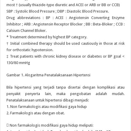
most † (usually thiazide-type diuretic and ACEI or ARB or BB or CCB)
SBP : Systolic Blood Pressure ; DBP : Diastolic Blood Pressure.
Drug abbreviations : BP : ACEI : Angiotensin Converting Enzyme
Inhibitor ; ARB : Angiotensin Receptor Blocker ; BB : Beta-Bloker ; CCB :
Calsium Channel Bloker.
* Treatment determined by highest BP category.
† Initial combined therapy should be used cautiously in those at risk
for orthostatic hypotension.
‡ Treat patients with chronic kidney disease or diabetes or BP goal <
130/80 mmHg
Gambar 1. Alogaritma Penatalaksanaan Hipertensi
Bila hipertensi yang terjadi tanpa disertai dengan komplikasi atau
penyakit penyerta lain, maka pengobatan adalah mudah.
Penatalaksanaan untuk hipertensi dibagi menjadi:
1. Non farmakologis atau modifikasi gaya hidup
2. Farmakologis atau dengan obat.
 Non farmakologis modifikasi gaya hidup meliputi: