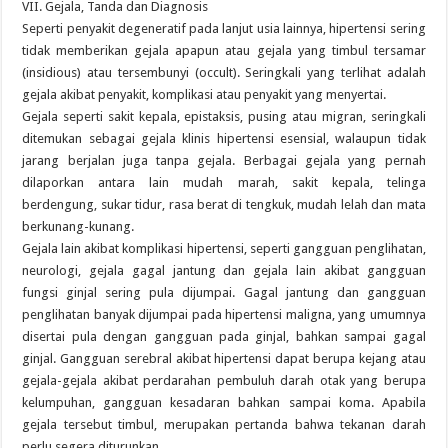
VII. Gejala, Tanda dan Diagnosis
Seperti penyakit degeneratif pada lanjut usia lainnya, hipertensi sering
tidak memberikan gejala apapun atau gejala yang timbul tersamar
(insidious) atau tersembunyi (occult). Seringkali yang terlihat adalah
gejala akibat penyakit, komplikasi atau penyakit yang menyertai.
Gejala seperti sakit kepala, epistaksis, pusing atau migran, seringkali
ditemukan sebagai gejala klinis hipertensi esensial, walaupun tidak
jarang berjalan juga tanpa gejala. Berbagai gejala yang pernah
dilaporkan antara lain mudah marah, sakit kepala, telinga
berdengung, sukar tidur, rasa berat di tengkuk, mudah lelah dan mata
berkunang-kunang.
Gejala lain akibat komplikasi hipertensi, seperti gangguan penglihatan,
neurologi, gejala gagal jantung dan gejala lain akibat gangguan
fungsi ginjal sering pula dijumpai. Gagal jantung dan gangguan
penglihatan banyak dijumpai pada hipertensi maligna, yang umumnya
disertai pula dengan gangguan pada ginjal, bahkan sampai gagal
ginjal. Gangguan serebral akibat hipertensi dapat berupa kejang atau
gejala-gejala akibat perdarahan pembuluh darah otak yang berupa
kelumpuhan, gangguan kesadaran bahkan sampai koma. Apabila
gejala tersebut timbul, merupakan pertanda bahwa tekanan darah
perlu segera diturunkan.