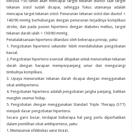
berusia >50 tahun akan mencapai target tekanan diastol saat target
tekanan sistol sudah dicapai, sehingga fokus utamanya adalah
mencapai target tekanan sistol. Penurunan tekanan sistol dan diastol <
140/90 mmHg berhubungan dengan penurunan terjadinya komplikasi
stroke, dan pada pasien hipertensi dengan diabetes melitus, target
tekanan darah ialah < 130/80 mmHg.
Penatalaksanaan hipertensi dilandasi oleh beberapa prinsip, yaitu:
1. Pengobatan hipertensi sekunder lebih mendahulukan pengobatan
kausal.
2. Pengobatan hipertensi esensial ditujukan untuk menurunkan tekanan
darah dengan harapan memperpanjang umur dan mengurangi
timbulnya komplikasi.
3. Upaya menurunkan tekanan darah dicapai dengan menggunakan
obat antihipertensi.
4. Pengobatan hipertensi adalah pengobatan jangka panjang, bahkan
mungkin seumur hidup.
5. Pengobatan dengan menggunakan Standart Triple Therapy (STT)
menjadi dasar pengobatan hipertensi.
Secara garis besar, terdapat beberapa hal yang perlu diperhatikan
dalam pemilihan obat antihipertensi, yaitu:
1. Mempunyai efektivitas yang tinggi.