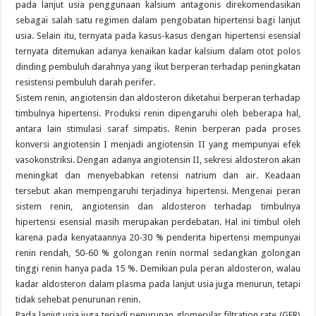
pada lanjut usia penggunaan kalsium antagonis direkomendasikan
sebagai salah satu regimen dalam pengobatan hipertensi bagi lanjut
usia. Selain itu, ternyata pada kasus-kasus dengan hipertensi esensial
ternyata ditemukan adanya kenaikan kadar kalsium dalam otot polos
dinding pembuluh darahnya yang ikut berperan terhadap peningkatan
resistensi pembuluh darah perifer.
Sistem renin, angiotensin dan aldosteron diketahui berperan terhadap
timbulnya hipertensi. Produksi renin dipengaruhi oleh beberapa hal,
antara lain stimulasi saraf simpatis. Renin berperan pada proses
konversi angiotensin I menjadi angiotensin II yang mempunyai efek
vasokonstriksi. Dengan adanya angiotensin II, sekresi aldosteron akan
meningkat dan menyebabkan retensi natrium dan air. Keadaan
tersebut akan mempengaruhi terjadinya hipertensi. Mengenai peran
sistem renin, angiotensin dan aldosteron terhadap timbulnya
hipertensi esensial masih merupakan perdebatan. Hal ini timbul oleh
karena pada kenyataannya 20-30 % penderita hipertensi mempunyai
renin rendah, 50-60 % golongan renin normal sedangkan golongan
tinggi renin hanya pada 15 %. Demikian pula peran aldosteron, walau
kadar aldosteron dalam plasma pada lanjut usia juga menurun, tetapi
tidak sehebat penurunan renin.
Pada lanjut usia juga terjadi penurunan glomerular filtration rate (GFR)