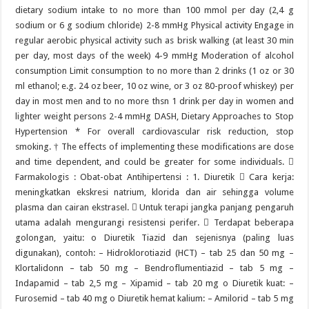
dietary sodium intake to no more than 100 mmol per day (2,4 g
sodium or 6 g sodium chloride) 2-8 mmHg Physical activity Engage in
regular aerobic physical activity such as brisk walking (at least 30 min
per day, most days of the week) 4-9 mmHg Moderation of alcohol
consumption Limit consumption to no more than 2 drinks (1 oz or 30
ml ethanol; e.g. 24 oz beer, 10 oz wine, or 3 oz 80-proof whiskey) per
day in most men and to no more thsn 1 drink per day in women and
lighter weight persons 2-4 mmHg DASH, Dietary Approaches to Stop
Hypertension * For overall cardiovascular risk reduction, stop
smoking. † The effects of implementing these modifications are dose
and time dependent, and could be greater for some individuals. 
Farmakologis : Obat-obat Antihipertensi : 1. Diuretik  Cara kerja:
meningkatkan ekskresi natrium, klorida dan air sehingga volume
plasma dan cairan ekstrasel.  Untuk terapi jangka panjang pengaruh
utama adalah mengurangi resistensi perifer.  Terdapat beberapa
golongan, yaitu: o Diuretik Tiazid dan sejenisnya (paling luas
digunakan), contoh: – Hidroklorotiazid (HCT) – tab 25 dan 50 mg –
Klortalidonn – tab 50 mg – Bendroflumentiazid – tab 5 mg –
Indapamid – tab 2,5 mg – Xipamid – tab 20 mg o Diuretik kuat: –
Furosemid – tab 40 mg o Diuretik hemat kalium: – Amilorid – tab 5 mg