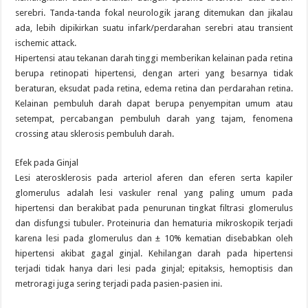
serebri. Tanda-tanda fokal neurologik jarang ditemukan dan jikalau
ada, lebih dipikirkan suatu infark/perdarahan serebri atau transient
ischemic attack.
Hipertensi atau tekanan darah tinggi memberikan kelainan pada retina
berupa retinopati hipertensi, dengan arteri yang besarnya tidak
beraturan, eksudat pada retina, edema retina dan perdarahan retina.
Kelainan pembuluh darah dapat berupa penyempitan umum atau
setempat, percabangan pembuluh darah yang tajam, fenomena
crossing atau sklerosis pembuluh darah.
Efek pada Ginjal
Lesi aterosklerosis pada arteriol aferen dan eferen serta kapiler
glomerulus adalah lesi vaskuler renal yang paling umum pada
hipertensi dan berakibat pada penurunan tingkat filtrasi glomerulus
dan disfungsi tubuler. Proteinuria dan hematuria mikroskopik terjadi
karena lesi pada glomerulus dan ± 10% kematian disebabkan oleh
hipertensi akibat gagal ginjal. Kehilangan darah pada hipertensi
terjadi tidak hanya dari lesi pada ginjal; epitaksis, hemoptisis dan
metroragi juga sering terjadi pada pasien-pasien ini.