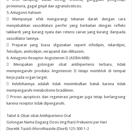
proteinuria, gagal ginjal dan agranulositosis.
5. Antagonis Kalsium
 Mempunyai efek mengurangi tekanan darah dengan cara
menyebabkan vasodilatasi perifer yang berkaitan dengan refleks
takikardi yang kurang nyata dan retensi cairan yang kurang daripada
vasodilator lainnya.
 Preparat yang biasa digunakan seperti nifedipin, nikardipin,
felodipin, amilodipin, verapamil dan diltiazem.
6. Antagonis Reseptor Angiotensin II (AIIRA/ARB)
 Merupakan golongan obat antihipertensi terbaru, tidak
mempengaruhi produksi Angiotensin II tetapi memblok di tempat
kerja pada organ target.
 Kelebihannya adalah tidak menimbulkan batuk karena tidak
mempengaruhi metabolisme bradikinin.
 Proses apoptosis dan regenerasi jaringan juga tetap berlangsung
karena reseptor tidak dipengaruhi.
Tabel 4. Obat-obat Antihipertensi Oral
Golongan Nama Dagang Dosis (mg/hari) Frekuensi per Hari
Diuretik Tiazid chlorothiazide (Diuril) 125-500 1-2