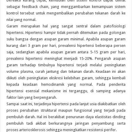
bereaksi kurang cepat, kemudian oleh sistem kontrol dapat dilihat
sebagai feedback chain, yang menggambarkan kemampuan sistem
kontrol tersebut untuk mengembalikan perubahan tekanan darah ke
nilai yang normal.
Garam merupakan hal yang sangat sentral dalam patofisiologi
hipertensi. Hipertensi hampir tidak pernah ditemukan pada golongan
suku bangsa dengan asupan garam minimal. Apabila asupan garam
kurang dari 3 gram per hari, prevalensi hipertensi beberapa persen
saja, sedangkan apabila asupan garam antara 5-15 gram per hari,
prevalensi hipertensi meningkat menjadi 15-20%. Pengaruh asupan
garam terhadap timbulnya hipertensi terjadi melalui peningkatan
volume plasma, curah jantung dan tekanan darah. Keadaan ini akan
diikuti oleh peningkatan ekskresi kelebihan garam, sehingga kembali
kepada keadaan hemodinamik yang normal. Pada penderita
hipertensi esensial mekanisme ini terganggu, di samping adanya
faktor lain yang berpengaruh.
Sampai saat ini, terjadinya hipertensi pada lanjut usia diakibatkan oleh
proses perubahan struktural maupun fungsional yang terjadi pada
pembuluh darah. Hal ini berakibat penurunan daya elastisitas dinding
pembuluh tadi akibat berkurangnya jaringan penyambung serta
proses arteriosklerosis sehingga meningkatkan resistensi perifer.