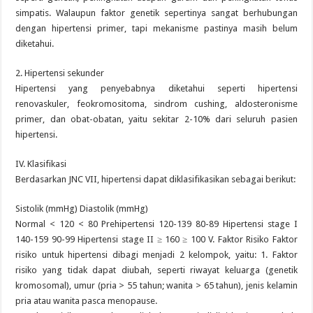
simpatis. Walaupun faktor genetik sepertinya sangat berhubungan
dengan hipertensi primer, tapi mekanisme pastinya masih belum
diketahui.
2. Hipertensi sekunder
Hipertensi yang penyebabnya diketahui seperti hipertensi
renovaskuler, feokromositoma, sindrom cushing, aldosteronisme
primer, dan obat-obatan, yaitu sekitar 2-10% dari seluruh pasien
hipertensi.
IV. Klasifikasi
Berdasarkan JNC VII, hipertensi dapat diklasifikasikan sebagai berikut:
Sistolik (mmHg) Diastolik (mmHg)
Normal < 120 < 80 Prehipertensi 120-139 80-89 Hipertensi stage I
140-159 90-99 Hipertensi stage II ≥ 160 ≥ 100 V. Faktor Risiko Faktor
risiko untuk hipertensi dibagi menjadi 2 kelompok, yaitu: 1. Faktor
risiko yang tidak dapat diubah, seperti riwayat keluarga (genetik
kromosomal), umur (pria > 55 tahun; wanita > 65 tahun), jenis kelamin
pria atau wanita pasca menopause.