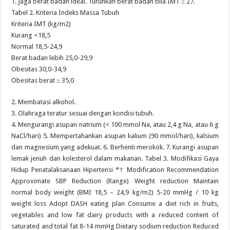
1. Jaga berat badan ideal. Turunkan berat badan bila IMT ≥ 27.
Tabel 2. Kriteria Indeks Massa Tubuh
Kriteria IMT (kg/m2)
Kurang <18,5
Normal 18,5-24,9
Berat badan lebih 25,0-29,9
Obesitas 30,0-34,9
Obesitas berat ≥ 35,0
2. Membatasi alkohol.
3. Olahraga teratur sesuai dengan kondisi tubuh.
4. Mengurangi asupan natrium (< 100 mmol Na, atau 2,4 g Na, atau 6 g
NaCl/hari) 5. Mempertahankan asupan kalium (90 mmol/hari), kalsium
dan magnesium yang adekuat. 6. Berhenti merokok. 7. Kurangi asupan
lemak jenuh dan kolesterol dalam makanan. Tabel 3. Modifikasi Gaya
Hidup Penatalaksanaan Hipertensi *† Modification Recommendation
Approximate SBP Reduction (Range) Weight reduction Maintain
normal body weight (BMI 18,5 – 24,9 kg/m2) 5-20 mmHg / 10 kg
weight loss Adopt DASH eating plan Consume a diet rich in fruits,
vegetables and low fat dairy products with a reduced content of
saturated and total fat 8-14 mmHg Dietary sodium reduction Reduced