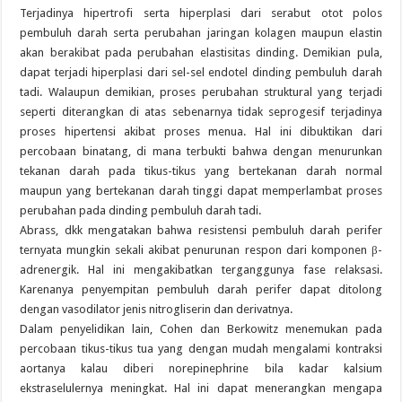
Terjadinya hipertrofi serta hiperplasi dari serabut otot polos
pembuluh darah serta perubahan jaringan kolagen maupun elastin
akan berakibat pada perubahan elastisitas dinding. Demikian pula,
dapat terjadi hiperplasi dari sel-sel endotel dinding pembuluh darah
tadi. Walaupun demikian, proses perubahan struktural yang terjadi
seperti diterangkan di atas sebenarnya tidak seprogesif terjadinya
proses hipertensi akibat proses menua. Hal ini dibuktikan dari
percobaan binatang, di mana terbukti bahwa dengan menurunkan
tekanan darah pada tikus-tikus yang bertekanan darah normal
maupun yang bertekanan darah tinggi dapat memperlambat proses
perubahan pada dinding pembuluh darah tadi.
Abrass, dkk mengatakan bahwa resistensi pembuluh darah perifer
ternyata mungkin sekali akibat penurunan respon dari komponen β-
adrenergik. Hal ini mengakibatkan terganggunya fase relaksasi.
Karenanya penyempitan pembuluh darah perifer dapat ditolong
dengan vasodilator jenis nitrogliserin dan derivatnya.
Dalam penyelidikan lain, Cohen dan Berkowitz menemukan pada
percobaan tikus-tikus tua yang dengan mudah mengalami kontraksi
aortanya kalau diberi norepinephrine bila kadar kalsium
ekstraselulernya meningkat. Hal ini dapat menerangkan mengapa