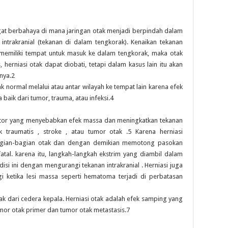
ngat berbahaya di mana jaringan otak menjadi berpindah dalam
ntrakranial (tekanan di dalam tengkorak). Kenaikan tekanan
 memiliki tempat untuk masuk ke dalam tengkorak, maka otak
herniasi otak dapat diobati, tetapi dalam kasus lain itu akan
nya.2
 normal melalui atau antar wilayah ke tempat lain karena efek
 baik dari tumor, trauma, atau infeksi.4
aktor yang menyebabkan efek massa dan meningkatkan tekanan
ak traumatis , stroke , atau tumor otak .5 Karena herniasi
agian-bagian otak dan dengan demikian memotong pasokan
fatal. karena itu, langkah-langkah ekstrim yang diambil dalam
si ini dengan mengurangi tekanan intrakranial . Herniasi juga
gi ketika lesi massa seperti hematoma terjadi di perbatasan
ak dari cedera kepala. Herniasi otak adalah efek samping yang
mor otak primer dan tumor otak metastasis.7