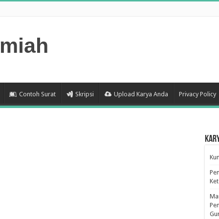
lmiah
Contoh Surat
Skripsi
Upload Karya Anda
Privacy Policy
Kar
Kum
Pen
Ke
Man
Pen
Gu