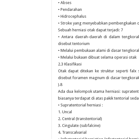
• Abses
• Pendarahan
• Hidrocephalus
• Stroke yang menyebabkan pembengkakan o
Sebuah herniasi otak dapat terjadi: 7
• Antara daerah-daerah di dalam tengkora
disebut tentorium
• Melalui pembukaan alami di dasar tengko
• Melalui bukaan dibuat selama operasi otak
2.3 Klasifikasi
Otak dapat ditekan ke struktur seperti falx
disebut foramen magnum di dasar tengkorak
).8
Ada dua kelompok utama herniasi: supratentori
biasanya terdapat di atas pakik tentorial sed
• Supratentorial herniasi :
1. Uncal
2. Central (transtentorial)
3. Cingulate (subfalcine)
4. Transcalvarial