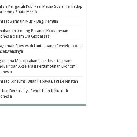
lisis Pengaruh Publikasi Media Sosial Terhadap
branding Suatu Merek
faat Bermain Musik Bagi Pemula
mahaman tentang Peranan Kebudayaan
onesia dalam Era Globalisasi
agaman Spesies di Laut Jepang: Penyebab dan
nsekwensinya
aimana Menciptakan Iklim Investasi yang
dusif dan Akselerasi Pertumbuhan Ekonomi
donesia
nfaat Konsumsi Buah Papaya Bagi Kesehatan
t-Kiat Berhasilnya Pendidikan Inklusif di
donesia