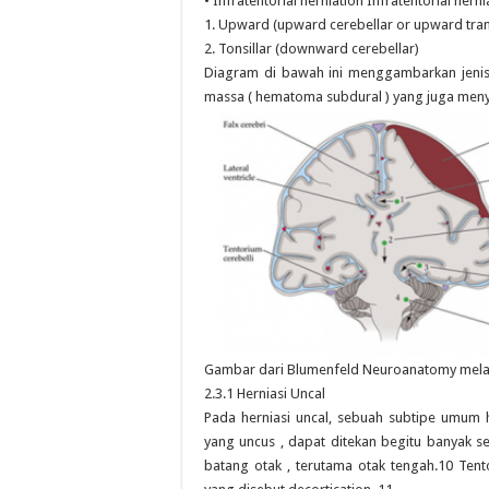
• Infratentorial herniation Infratentorial hernia
1. Upward (upward cerebellar or upward tran
2. Tonsillar (downward cerebellar)
Diagram di bawah ini menggambarkan jenis u
massa ( hematoma subdural ) yang juga men
Gambar dari Blumenfeld Neuroanatomy melalui 
2.3.1 Herniasi Uncal
Pada herniasi uncal, sebuah subtipe umum he
yang uncus , dapat ditekan begitu banyak s
batang otak , terutama otak tengah.10 Tent