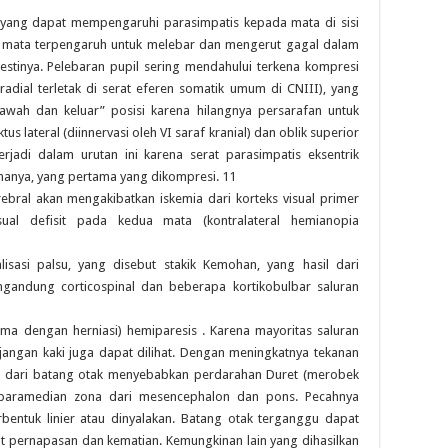
, yang dapat mempengaruhi parasimpatis kepada mata di sisi
l mata terpengaruh untuk melebar dan mengerut gagal dalam
tinya. Pelebaran pupil sering mendahului terkena kompresi
 radial terletak di serat eferen somatik umum di CNIII), yang
wah dan keluar” posisi karena hilangnya persarafan untuk
s lateral (diinnervasi oleh VI saraf kranial) dan oblik superior
 terjadi dalam urutan ini karena serat parasimpatis eksentrik
enanya, yang pertama yang dikompresi. 11
erebral akan mengakibatkan iskemia dari korteks visual primer
visual defisit pada kedua mata (kontralateral hemianopia
isasi palsu, yang disebut stakik Kemohan, yang hasil dari
engandung corticospinal dan beberapa kortikobulbar saluran
sama dengan herniasi) hemiparesis . Karena mayoritas saluran
anjangan kaki juga dapat dilihat. Dengan meningkatnya tekanan
i dari batang otak menyebabkan perdarahan Duret (merobek
 paramedian zona dari mesencephalon dan pons. Pecahnya
entuk linier atau dinyalakan. Batang otak terganggu dapat
t pernapasan dan kematian. Kemungkinan lain yang dihasilkan