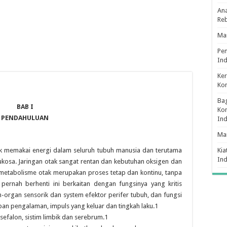
Ana
Re
Man
Pe
Ind
Ker
Ko
Bag
BAB I
Kon
PENDAHULUAN
In
Ma
k memakai energi dalam seluruh tubuh manusia dan terutama
Kia
In
ukosa. Jaringan otak sangat rentan dan kebutuhan oksigen dan
n.metabolisme otak merupakan proses tetap dan kontinu, tanpa
k pernah berhenti ini berkaitan dengan fungsinya yang kritis
n-organ sensorik dan system efektor perifer tubuh, dan fungsi
an pengalaman, impuls yang keluar dan tingkah laku.1
nsefalon, sistim limbik dan serebrum.1