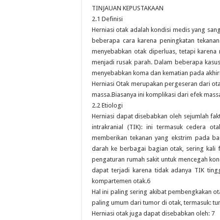
TINJAUAN KEPUSTAKAAN
2.1 Definisi
Herniasi otak adalah kondisi medis yang sa
beberapa cara karena peningkatan tekanan i
menyebabkan otak diperluas, tetapi karena
menjadi rusak parah. Dalam beberapa kasus, 
menyebabkan koma dan kematian pada akhir
Herniasi Otak merupakan pergeseran dari otak
massa.Biasanya ini komplikasi dari efek massa
2.2 Etiologi
Herniasi dapat disebabkan oleh sejumlah f
intrakranial (TIK): ini termasuk cedera ot
memberikan tekanan yang ekstrim pada b
darah ke berbagai bagian otak, sering kali 
pengaturan rumah sakit untuk mencegah kondi
dapat terjadi karena tidak adanya TIK ting
kompartemen otak.6
Hal ini paling sering akibat pembengkakan ot
paling umum dari tumor di otak, termasuk: tu
Herniasi otak juga dapat disebabkan oleh: 7