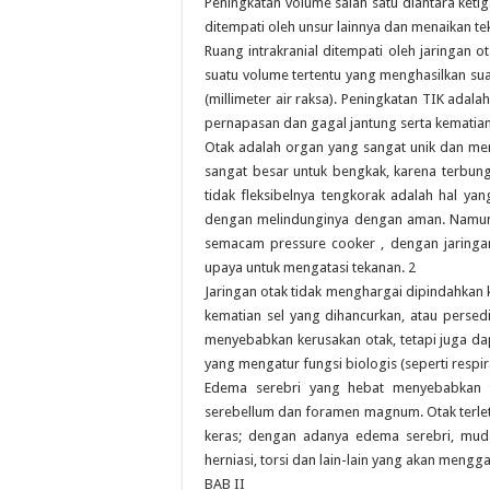
Peningkatan volume salah satu diantara ket
ditempati oleh unsur lainnya dan menaikan tek
Ruang intrakranial ditempati oleh jaringan 
suatu volume tertentu yang menghasilkan sua
(millimeter air raksa). Peningkatan TIK adal
pernapasan dan gagal jantung serta kematian
Otak adalah organ yang sangat unik dan mena
sangat besar untuk bengkak, karena terbung
tidak fleksibelnya tengkorak adalah hal y
dengan melindunginya dengan aman. Namun, k
semacam pressure cooker , dengan jaringa
upaya untuk mengatasi tekanan. 2
Jaringan otak tidak menghargai dipindahkan 
kematian sel yang dihancurkan, atau persedia
menyebabkan kerusakan otak, tetapi juga dap
yang mengatur fungsi biologis (seperti respir
Edema serebri yang hebat menyebabkan te
serebellum dan foramen magnum. Otak terlet
keras; dengan adanya edema serebri, mudah
herniasi, torsi dan lain-lain yang akan mengg
BAB II