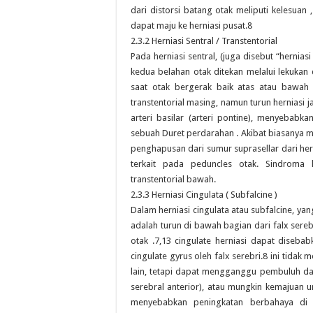
dari distorsi batang otak meliputi kelesuan 
dapat maju ke herniasi pusat.8
2.3.2 Herniasi Sentral / Transtentorial
Pada herniasi sentral, (juga disebut “hernias
kedua belahan otak ditekan melalui lekukan di
saat otak bergerak baik atas atau bawah d
transtentorial masing, namun turun hernias
arteri basilar (arteri pontine), menyebabk
sebuah Duret perdarahan . Akibat biasanya me
penghapusan dari sumur suprasellar dari her
terkait pada peduncles otak. Sindroma hi
transtentorial bawah.
2.3.3 Herniasi Cingulata ( Subfalcine )
Dalam herniasi cingulata atau subfalcine, yan
adalah turun di bawah bagian dari falx sereb
otak .7,13 cingulate herniasi dapat dise
cingulate gyrus oleh falx serebri.8 ini tidak
lain, tetapi dapat mengganggu pembuluh dar
serebral anterior), atau mungkin kemajuan u
menyebabkan peningkatan berbahaya di 