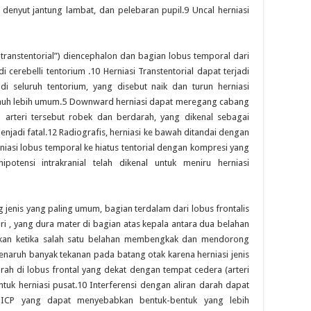
, denyut jantung lambat, dan pelebaran pupil.9 Uncal herniasi
i transtentorial”) diencephalon dan bagian lobus temporal dari
 cerebelli tentorium .10 Herniasi Transtentorial dapat terjadi
i seluruh tentorium, yang disebut naik dan turun herniasi
i jauh lebih umum.5 Downward herniasi dapat meregang cabang
an arteri tersebut robek dan berdarah, yang dikenal sebagai
njadi fatal.12 Radiografis, herniasi ke bawah ditandai dengan
niasi lobus temporal ke hiatus tentorial dengan kompresi yang
potensi intrakranial telah dikenal untuk meniru herniasi
g jenis yang paling umum, bagian terdalam dari lobus frontalis
ri , yang dura mater di bagian atas kepala antara dua belahan
babkan ketika salah satu belahan membengkak dan mendorong
 menaruh banyak tekanan pada batang otak karena herniasi jenis
ah di lobus frontal yang dekat dengan tempat cedera (arteri
ntuk herniasi pusat.10 Interferensi dengan aliran darah dapat
ICP yang dapat menyebabkan bentuk-bentuk yang lebih