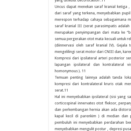
yang disebut decortication .11
Uncus dapat menekan saraf kranial ketiga 
dari saraf yang terkena, menyebabkan pupi
merespon terhadap cahaya sebagaimana mes
saraf kranial III (serat parasimpatis adalah
merupakan penyimpangan dari mata ke “ba
semua pergerakan otot mata kecuali untuk rektu
(diinnervasi oleh saraf kranial IV). Gejala
mengelilingi serat motor dari CNIII dan, kar
Kompresi dari ipsilateral arteri posterior s
lapangan ipsilateral dan kontralateral 
homonymous ). 11
Temuan penting lainnya adalah tanda lokal
kompresi dari kontralateral kruris otak m
serat.11
Hal ini menyebabkan ipsilateral (sisi yang 
corticospinal innervates otot fleksor, perp
dan perkembangan hernia akan ada distors
kapal kecil di parenkim ) di median dan
pembuluh ini menyebabkan perdarahan berb
menyebabkan mengulit postur , depresi pusa