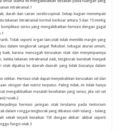
iga unsur utama ini mengakibatkan desakan pada ruangan yang
anan intrakranial.1
otak, darah dan cairan serebrospinal. Setiap bagian menempati
tu tekanan intrakranial normal berkisar antara 5 dan 15 mmHg
ah komplikasi serius yang mengakibatkan herniasi dengan gagal
.1
rik. Tidak seperti organ lain,otak tidak memiliki margin yang
kus dalam tengkorak sangat fleksibel. Sebagai aturan umum,
ang baik, karena mencegah kerusakan otak dan menyimpannya
etika tekanan intrakranial naik, tengkorak berubah menjadi
n otak dipaksa ke daerah-daerah yang tidak biasanya dalam
ke sekitar. Herniasi otak dapat menyebabkan kerusakan sel dan
an oksigen dan nutrisi terputus. Paling tidak, ini tidak hanya
at mengakibatkan masalah kesehatan yang serius, jika sel-sel
asi) rusak.2
rjadinya herniasi jaringan otak terutama pada tentorium
ak dalam rongga tengkorak yang dibatasi oleh tulang – tulang
 sekali terjadi kenaikan TIK dengan akibat- akibat seperti
anggu fungsi otak 3