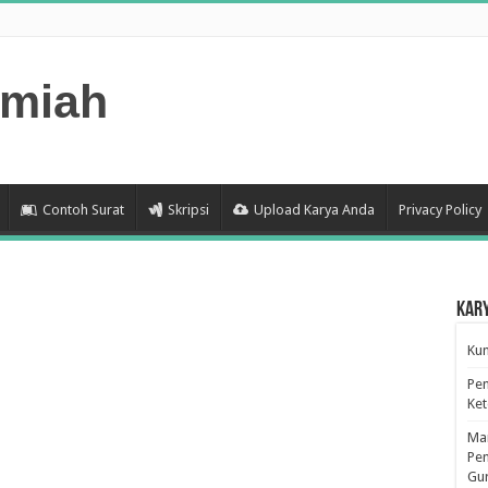
lmiah
Contoh Surat
Skripsi
Upload Karya Anda
Privacy Policy
Kar
Kum
Pen
Ke
Man
Pen
Gu