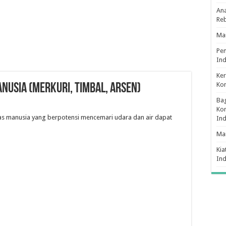
Ana
Re
Man
Pe
Ind
Ker
Ko
ANUSIA (merkuri, timbal, arsen)
Bag
Kon
tas manusia yang berpotensi mencemari udara dan air dapat
In
Ma
Kia
In