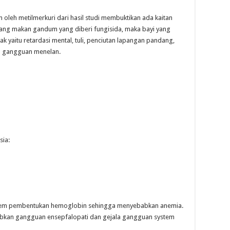
 oleh metilmerkuri dari hasil studi membuktikan ada kaitan
u yang makan gandum yang diberi fungisida, maka bayi yang
 yaitu retardasi mental, tuli, penciutan lapangan pandang,
an gangguan menelan.
sia:
stem pembentukan hemoglobin sehingga menyebabkan anemia.
babkan gangguan ensepfalopati dan gejala gangguan system