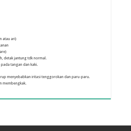
 atau ari)
kanan
are)
h, detak jantung tdk normal.
 pada tangan dan kaki.
irup menyebabkan iritasi tenggorokan dan paru-paru.
dan membengkak.