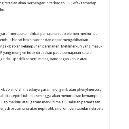
g tertelan akan berpengaruh terhadap SSP, efek terhadap
er.
syaraf merupakan akibat pemajanan uap elemen merkuri dan
nembus blood brain barrier dan dapat mengakibatkan
mengakibatkan kelumpuhan permanen. Metilmerkuri yang masuk
 yang mungkin tidak dirasakan pada pemajanan setelah
g tidak spesifik seperti malas, pandangan kabur atau
diakibatkan oleh masuknya garam inorganik atau phenylmercury
abilitas epitel tubulus sehingga akan menurunkan kemampuan
alui uap merkuri atau garam merkuri melalui saluran pernafasan
erjadi proteinuria atau nephrotik sindrom dan tubular nekrosis