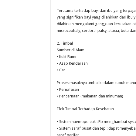
Terutama terhadap bayi dan ibu yang terpajan
yang signifikan bayi yang dilahirkan dari ib
dilahirkan mengalami gangguan kerusakan otak
microcephaly, cerebral palsy, ataxia, buta d
2. Timbal
Sumber di Alam
• Kulit Bumi
• Asap Kendaraan
• Cat
Proses masuknya timbal kedalam tubuh manu
• Pernafasan
• Pencernaan (makanan dan minuman)
Efek Timbal Terhadap Kesehatan
• Sistem haemopoietik : Pb menghambat sy
• Sistem saraf pusat dan tepi: dapat menye
saraf perifer.