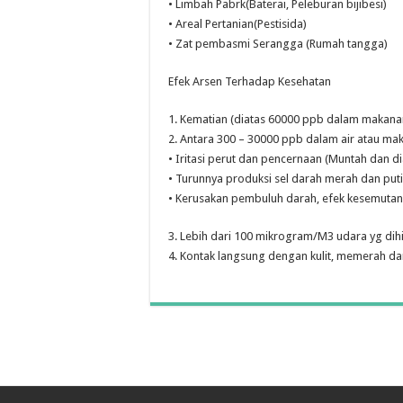
• Limbah Pabrk(Baterai, Peleburan bijibesi)
• Areal Pertanian(Pestisida)
• Zat pembasmi Serangga (Rumah tangga)
Efek Arsen Terhadap Kesehatan
1. Kematian (diatas 60000 ppb dalam makanan
2. Antara 300 – 30000 ppb dalam air atau ma
• Iritasi perut dan pencernaan (Muntah dan di
• Turunnya produksi sel darah merah dan puti
• Kerusakan pembuluh darah, efek kesemutan
3. Lebih dari 100 mikrogram/M3 udara yg dih
4. Kontak langsung dengan kulit, memerah 