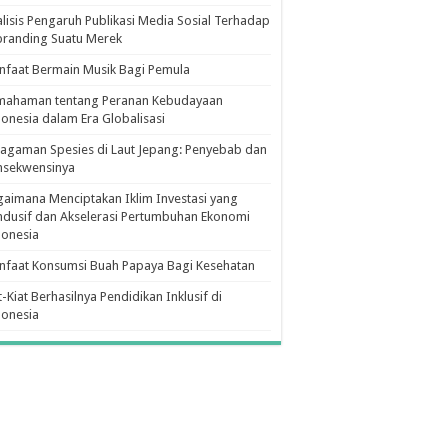
lisis Pengaruh Publikasi Media Sosial Terhadap
branding Suatu Merek
faat Bermain Musik Bagi Pemula
mahaman tentang Peranan Kebudayaan
onesia dalam Era Globalisasi
agaman Spesies di Laut Jepang: Penyebab dan
nsekwensinya
aimana Menciptakan Iklim Investasi yang
dusif dan Akselerasi Pertumbuhan Ekonomi
donesia
nfaat Konsumsi Buah Papaya Bagi Kesehatan
t-Kiat Berhasilnya Pendidikan Inklusif di
donesia