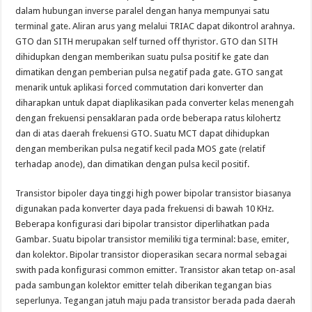
dalam hubungan inverse paralel dengan hanya mempunyai satu
terminal gate. Aliran arus yang melalui TRIAC dapat dikontrol arahnya.
GTO dan SITH merupakan self turned off thyristor. GTO dan SITH
dihidupkan dengan memberikan suatu pulsa positif ke gate dan
dimatikan dengan pemberian pulsa negatif pada gate. GTO sangat
menarik untuk aplikasi forced commutation dari konverter dan
diharapkan untuk dapat diaplikasikan pada converter kelas menengah
dengan frekuensi pensaklaran pada orde beberapa ratus kilohertz
dan di atas daerah frekuensi GTO. Suatu MCT dapat dihidupkan
dengan memberikan pulsa negatif kecil pada MOS gate (relatif
terhadap anode), dan dimatikan dengan pulsa kecil positif.
Transistor bipoler daya tinggi high power bipolar transistor biasanya
digunakan pada konverter daya pada frekuensi di bawah 10 KHz.
Beberapa konfigurasi dari bipolar transistor diperlihatkan pada
Gambar. Suatu bipolar transistor memiliki tiga terminal: base, emiter,
dan kolektor. Bipolar transistor dioperasikan secara normal sebagai
swith pada konfigurasi common emitter. Transistor akan tetap on-asal
pada sambungan kolektor emitter telah diberikan tegangan bias
seperlunya. Tegangan jatuh maju pada transistor berada pada daerah