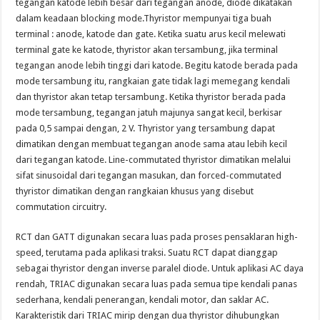
tegangan katode lebih besar dari tegangan anode, diode dikatakan
dalam keadaan blocking mode.Thyristor mempunyai tiga buah
terminal : anode, katode dan gate. Ketika suatu arus kecil melewati
terminal gate ke katode, thyristor akan tersambung, jika terminal
tegangan anode lebih tinggi dari katode. Begitu katode berada pada
mode tersambung itu, rangkaian gate tidak lagi memegang kendali
dan thyristor akan tetap tersambung. Ketika thyristor berada pada
mode tersambung, tegangan jatuh majunya sangat kecil, berkisar
pada 0,5 sampai dengan, 2 V. Thyristor yang tersambung dapat
dimatikan dengan membuat tegangan anode sama atau lebih kecil
dari tegangan katode. Line-commutated thyristor dimatikan melalui
sifat sinusoidal dari tegangan masukan, dan forced-commutated
thyristor dimatikan dengan rangkaian khusus yang disebut
commutation circuitry.
RCT dan GATT digunakan secara luas pada proses pensaklaran high-
speed, terutama pada aplikasi traksi. Suatu RCT dapat dianggap
sebagai thyristor dengan inverse paralel diode. Untuk aplikasi AC daya
rendah, TRIAC digunakan secara luas pada semua tipe kendali panas
sederhana, kendali penerangan, kendali motor, dan saklar AC.
Karakteristik dari TRIAC mirip dengan dua thyristor dihubungkan