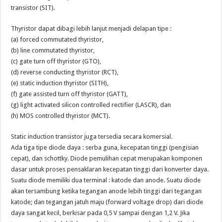
transistor (SIT).
Thyristor dapat dibagi lebih lanjut menjadi delapan tipe :
(a) forced commutated thyristor,
(b) line commutated thyristor,
(c) gate turn off thyristor (GTO),
(d) reverse conducting thyristor (RCT),
(e) static induction thyristor (SITH),
(f) gate assisted turn off thyristor (GATT),
(g) light activated silicon controlled rectifier (LASCR), dan
(h) MOS controlled thyristor (MCT).
Static induction transistor juga tersedia secara komersial.
Ada tiga tipe diode daya : serba guna, kecepatan tinggi (pengisian
cepat), dan schottky. Diode pemulihan cepat merupakan komponen
dasar untuk proses pensaklaran kecepatan tinggi dari konverter daya.
Suatu diode memiliki dua terminal : katode dan anode. Suatu diode
akan tersambung ketika tegangan anode lebih tinggi dari tegangan
katode; dan tegangan jatuh maju (forward voltage drop) dari diode
daya sangat kecil, berkisar pada 0,5 V sampai dengan 1,2 V. Jika