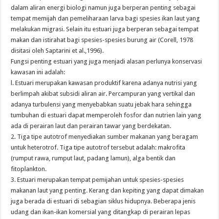
dalam aliran energi biologi namun juga berperan penting sebagai
tempat memijah dan pemeliharaan larva bagi spesies ikan laut yang
melakukan migrasi. Selain itu estuari juga berperan sebagai tempat
makan dan istirahat bagi spesies-spesies burung air (Corell, 1978
disitasi oleh Saptarini et al.,1996).
Fungsi penting estuari yang juga menjadi alasan perlunya konservasi
kawasan ini adalah:
l. Estuari merupakan kawasan produktif karena adanya nutrisi yang
berlimpah akibat subsidi aliran air. Percampuran yang vertikal dan
adanya turbulensi yang menyebabkan suatu jebak hara sehingga
tumbuhan di estuari dapat memperoleh fosfor dan nutrien lain yang
ada di perairan laut dan perairan tawar yang berdekatan.
2. Tiga tipe autotrof menyediakan sumber makanan yang beragam
untuk heterotrof. Tiga tipe autotrof tersebut adalah: makrofita
(rumput rawa, rumput laut, padang lamun), alga bentik dan
fitoplankton.
3. Estuari merupakan tempat pemijahan untuk spesies-spesies
makanan laut yang penting. Kerang dan kepiting yang dapat dimakan
juga berada di estuari di sebagian siklus hidupnya. Beberapa jenis
udang dan ikan-ikan komersial yang ditangkap di perairan lepas