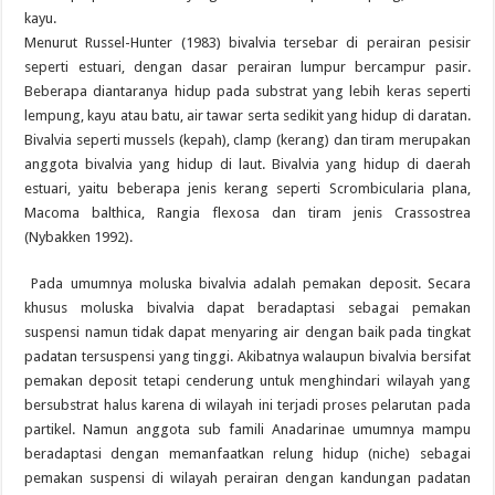
kayu.
Menurut Russel-Hunter (1983) bivalvia tersebar di perairan pesisir
seperti estuari, dengan dasar perairan lumpur bercampur pasir.
Beberapa diantaranya hidup pada substrat yang lebih keras seperti
lempung, kayu atau batu, air tawar serta sedikit yang hidup di daratan.
Bivalvia seperti mussels (kepah), clamp (kerang) dan tiram merupakan
anggota bivalvia yang hidup di laut. Bivalvia yang hidup di daerah
estuari, yaitu beberapa jenis kerang seperti Scrombicularia plana,
Macoma balthica, Rangia flexosa dan tiram jenis Crassostrea
(Nybakken 1992).
Pada umumnya moluska bivalvia adalah pemakan deposit. Secara
khusus moluska bivalvia dapat beradaptasi sebagai pemakan
suspensi namun tidak dapat menyaring air dengan baik pada tingkat
padatan tersuspensi yang tinggi. Akibatnya walaupun bivalvia bersifat
pemakan deposit tetapi cenderung untuk menghindari wilayah yang
bersubstrat halus karena di wilayah ini terjadi proses pelarutan pada
partikel. Namun anggota sub famili Anadarinae umumnya mampu
beradaptasi dengan memanfaatkan relung hidup (niche) sebagai
pemakan suspensi di wilayah perairan dengan kandungan padatan