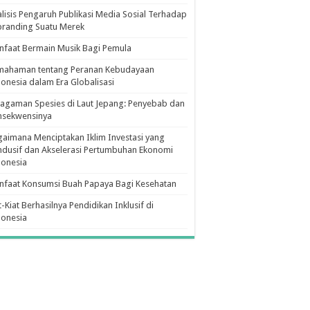
lisis Pengaruh Publikasi Media Sosial Terhadap
branding Suatu Merek
faat Bermain Musik Bagi Pemula
mahaman tentang Peranan Kebudayaan
onesia dalam Era Globalisasi
agaman Spesies di Laut Jepang: Penyebab dan
nsekwensinya
aimana Menciptakan Iklim Investasi yang
dusif dan Akselerasi Pertumbuhan Ekonomi
donesia
nfaat Konsumsi Buah Papaya Bagi Kesehatan
t-Kiat Berhasilnya Pendidikan Inklusif di
donesia