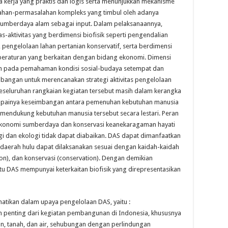
 kerja yang praktis dan logis serta menunjukkan mekanisme
alahan-permasalahan kompleks yang timbul oleh adanya
mberdaya alam sebagai input. Dalam pelaksanaannya,
-aktivitas yang berdimensi biofisik seperti pengendalian
, pengelolaan lahan pertanian konservatif, serta berdimensi
-peraturan yang berkaitan dengan bidang ekonomi. Dimensi
an pada pemahaman kondisi sosial-budaya setempat dan
bangan untuk merencanakan strategi aktivitas pengelolaan
 Keseluruhan rangkaian kegiatan tersebut masih dalam kerangka
capainya keseimbangan antara pemenuhan kebutuhan manusia
ndukung kebutuhan manusia tersebut secara lestari. Peran
ekonomi sumberdaya dan konservasi keanekaragaman hayati
logi dan ekologi tidak dapat diabaikan. DAS dapat dimanfaatkan
aerah hulu dapat dilaksanakan sesuai dengan kaidah-kaidah
tion), dan konservasi (conservation). Dengan demikian
tu DAS mempunyai keterkaitan biofisik yang direpresentasikan
hatikan dalam upaya pengelolaan DAS, yaitu :
 penting dari kegiatan pembangunan di Indonesia, khususnya
, tanah, dan air, sehubungan dengan perlindungan