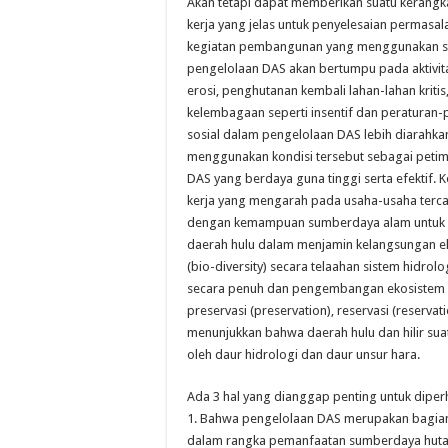
Akan tetapi dapat memberikan suatu kerangka
kerja yang jelas untuk penyelesaian permas
kegiatan pembangunan yang menggunakan su
pengelolaan DAS akan bertumpu pada aktivitas
erosi, penghutanan kembali lahan-lahan kritis
kelembagaan seperti insentif dan peraturan
sosial dalam pengelolaan DAS lebih diarahk
menggunakan kondisi tersebut sebagai petim
DAS yang berdaya guna tinggi serta efektif.
kerja yang mengarah pada usaha-usaha ter
dengan kemampuan sumberdaya alam untuk me
daerah hulu dalam menjamin kelangsungan 
(bio-diversity) secara telaahan sistem hidro
secara penuh dan pengembangan ekosistem d
preservasi (preservation), reservasi (reserva
menunjukkan bahwa daerah hulu dan hilir sua
oleh daur hidrologi dan daur unsur hara.
Ada 3 hal yang dianggap penting untuk diper
1. Bahwa pengelolaan DAS merupakan bagian
dalam rangka pemanfaatan sumberdaya hutan