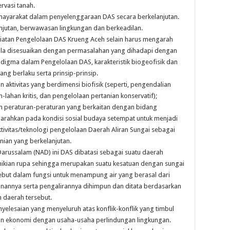
vasi tanah.
 mayarakat dalam penyelenggaraan DAS secara berkelanjutan.
jutan, berwawasan lingkungan dan berkeadilan.
iatan Pengelolaan DAS Krueng Aceh selain harus mengarah
ula disesuaikan dengan permasalahan yang dihadapi dengan
gma dalam Pengelolaan DAS, karakteristik biogeofisik dan
g berlaku serta prinsip-prinsip.
ktivitas yang berdimensi biofisik (seperti, pengendalian
ahan kritis, dan pengelolaan pertanian konservatif);
an peraturan-peraturan yang berkaitan dengan bidang
diarahkan pada kondisi sosial budaya setempat untuk menjadi
ivitas/teknologi pengelolaan Daerah Aliran Sungai sebagai
ian yang berkelanjutan.
russalam (NAD) ini DAS dibatasi sebagai suatu daerah
emikian rupa sehingga merupakan suatu kesatuan dengan sungai
ebut dalam fungsi untuk menampung air yang berasal dari
anannya serta pengalirannya dihimpun dan ditata berdasarkan
 daerah tersebut.
yelesaian yang menyeluruh atas konflik-konflik yang timbul
n ekonomi dengan usaha-usaha perlindungan lingkungan.