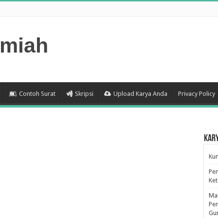
lmiah
Contoh Surat
Skripsi
Upload Karya Anda
Privacy Policy
Kar
Kum
Pen
Ke
Man
Pen
Gu