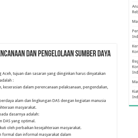
Ana
Re
Man
Pe
Ind
Ker
Ko
RENCANAAN DAN PENGELOLAAN SUMBER DAYA
Bag
Kon
In
Aceh, tujuan dan sasaran yang diinginkan harus dinyatakan
adalah :
Ma
n, keserasian dalam perencanaan pelaksanaan, pengendalian,
Kia
In
umberdaya alam dan lingkungan DAS dengan kegiatan manusia
ahteraan masyarakat.
pada dasarnya adalah:
an DAS yang optimal.
ikuti oleh perbaikan kesejahteraan masyarakat.
n formal dan informal masyarakat dalam