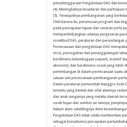
penyelenggaraan Pengelolaan DAS dan konser
(4). Meningkatnya kesadaran dan partisipasi
(5). Terwujudnya pembangunan yang berkelan
Oleh karena itu, perumusan program dan keg
pada pencapaian tujuan dan sasaran perlu p
mempertimbangkan adanya pergeseran paradi
sosekbud DAS, peraturan dan perundangan yan
Perencanaan dan pengelolaan DAS merupakan a
erosi, pencegahan dan penanggulangan lahan-l
berdimensi kelembagaan (seperti, insentif d
ekonomi); dan berdimensi sosial yang lebih 
pertimbangan di dalam perencanaan suatu akt
satuan unit perencanaan pembangunan pertan
Dalam peraturan pemerintah Nanggro Aceh Da
tertentu yang bentuk dan sifat alamnya sed
dan anak sungainya yang melalui daerah ters
curah hujan dan sumber air lainnya, penyimp
hukum alam sekelilingnya demi keseimbangan
Pengelolaan DAS tidak selalu memberikan pen
sebagai konsekuensi percepatan pertumbuha