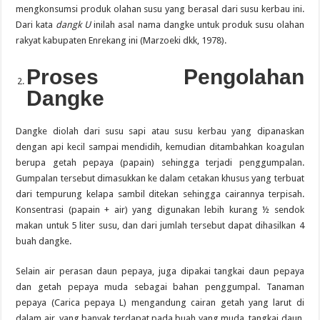
mengkonsumsi produk olahan susu yang berasal dari susu kerbau ini.
Dari kata
dangk U
inilah asal nama dangke untuk produk susu olahan
rakyat kabupaten Enrekang ini (Marzoeki dkk, 1978).
Proses Pengolahan
Dangke
Dangke diolah dari susu sapi atau susu kerbau yang dipanaskan
dengan api kecil sampai mendidih, kemudian ditambahkan koagulan
berupa getah pepaya (papain) sehingga terjadi penggumpalan.
Gumpalan tersebut dimasukkan ke dalam cetakan khusus yang terbuat
dari tempurung kelapa sambil ditekan sehingga cairannya terpisah.
Konsentrasi (papain + air) yang digunakan lebih kurang ½ sendok
makan untuk 5 liter susu, dan dari jumlah tersebut dapat dihasilkan 4
buah dangke.
Selain air perasan daun pepaya, juga dipakai tangkai daun pepaya
dan getah pepaya muda sebagai bahan penggumpal. Tanaman
pepaya (Carica pepaya L) mengandung cairan getah yang larut di
dalam air, yang banyak terdapat pada buah yang muda, tangkai daun,