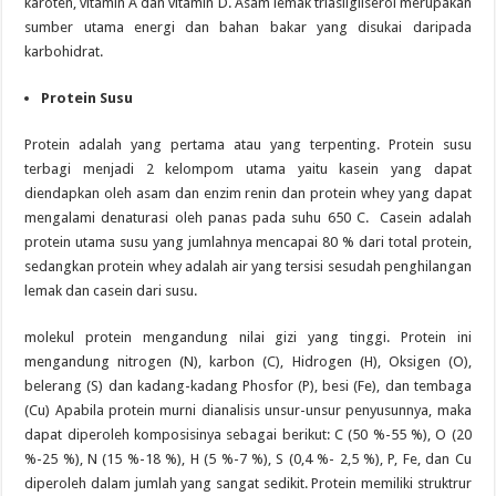
karoten, vitamin A dan vitamin D. Asam lemak triasilgliserol merupakan
sumber utama energi dan bahan bakar yang disukai daripada
karbohidrat.
Protein Susu
Protein adalah yang pertama atau yang terpenting. Protein susu
terbagi menjadi 2 kelompom utama yaitu kasein yang dapat
diendapkan oleh asam dan enzim renin dan protein whey yang dapat
mengalami denaturasi oleh panas pada suhu 650 C. Casein adalah
protein utama susu yang jumlahnya mencapai 80 % dari total protein,
sedangkan protein whey adalah air yang tersisi sesudah penghilangan
lemak dan casein dari susu.
molekul protein mengandung nilai gizi yang tinggi. Protein ini
mengandung nitrogen (N), karbon (C), Hidrogen (H), Oksigen (O),
belerang (S) dan kadang-kadang Phosfor (P), besi (Fe), dan tembaga
(Cu) Apabila protein murni dianalisis unsur-unsur penyusunnya, maka
dapat diperoleh komposisinya sebagai berikut: C (50 %-55 %), O (20
%-25 %), N (15 %-18 %), H (5 %-7 %), S (0,4 %- 2,5 %), P, Fe, dan Cu
diperoleh dalam jumlah yang sangat sedikit. Protein memiliki struktrur