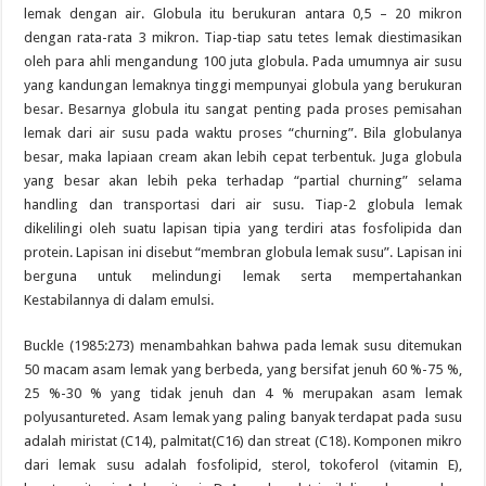
lemak dengan air. Globula itu berukuran antara 0,5 – 20 mikron
dengan rata-rata 3 mikron. Tiap-tiap satu tetes lemak diestimasikan
oleh para ahli mengandung 100 juta globula. Pada umumnya air susu
yang kandungan lemaknya tinggi mempunyai globula yang berukuran
besar. Besarnya globula itu sangat penting pada proses pemisahan
lemak dari air susu pada waktu proses “churning”. Bila globulanya
besar, maka lapiaan cream akan lebih cepat terbentuk. Juga globula
yang besar akan lebih peka terhadap “partial churning” selama
handling dan transportasi dari air susu. Tiap-2 globula lemak
dikelilingi oleh suatu lapisan tipia yang terdiri atas fosfolipida dan
protein. Lapisan ini disebut “membran globula lemak susu”. Lapisan ini
berguna untuk melindungi lemak serta mempertahankan
Kestabilannya di dalam emulsi.
Buckle (1985:273) menambahkan bahwa pada lemak susu ditemukan
50 macam asam lemak yang berbeda, yang bersifat jenuh 60 %-75 %,
25 %-30 % yang tidak jenuh dan 4 % merupakan asam lemak
polyusantureted. Asam lemak yang paling banyak terdapat pada susu
adalah miristat (C14), palmitat(C16) dan streat (C18). Komponen mikro
dari lemak susu adalah fosfolipid, sterol, tokoferol (vitamin E),