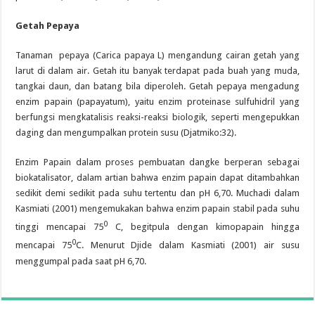
Getah Pepaya
Tanaman pepaya (Carica papaya L) mengandung cairan getah yang
larut di dalam air. Getah itu banyak terdapat pada buah yang muda,
tangkai daun, dan batang bila diperoleh. Getah pepaya mengadung
enzim papain (papayatum), yaitu enzim proteinase sulfuhidril yang
berfungsi mengkatalisis reaksi-reaksi biologik, seperti mengepukkan
daging dan mengumpalkan protein susu (Djatmiko:32).
Enzim Papain dalam proses pembuatan dangke berperan sebagai
biokatalisator, dalam artian bahwa enzim papain dapat ditambahkan
sedikit demi sedikit pada suhu tertentu dan pH 6,70. Muchadi dalam
Kasmiati (2001) mengemukakan bahwa enzim papain stabil pada suhu
0
tinggi mencapai 75
C, begitpula dengan kimopapain hingga
0
mencapai 75
C. Menurut Djide dalam Kasmiati (2001) air susu
menggumpal pada saat pH 6,70.