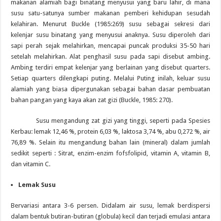
makanan alamiah bagi binatang menyusui yang baru lahir, di mana
susu satu-satunya sumber makanan pemberi kehidupan sesudah
kelahiran. Menurut Buckle (1985:269) susu sebagai sekresi dari
kelenjar susu binatang yang menyusui anaknya. Susu diperoleh dari
sapi perah sejak melahirkan, mencapai puncak produksi 35-50 hari
setelah melahirkan. Alat penghasil susu pada sapi disebut ambing.
Ambing terdiri empat kelenjar yang berlainan yang disebut quarters.
Setiap quarters dilengkapi puting. Melalui Puting inilah, keluar susu
alamiah yang biasa dipergunakan sebagai bahan dasar pembuatan
bahan pangan yang kaya akan zat gizi (Buckle, 1985: 270).
Susu mengandung zat gizi yang tinggi, seperti pada Spesies
Kerbau: lemak 12,46 %, protein 6,03 %, laktosa 3,74 %, abu 0,272 %, air
76,89 %. Selain itu mengandung bahan lain (mineral) dalam jumlah
sedikit seperti : Sitrat, enzim-enzim fofsfolipid, vitamin A, vitamin B,
dan vitamin C.
Lemak Susu
Bervariasi antara 3-6 persen. Didalam air susu, lemak berdispersi
dalam bentuk butiran-butiran (globula) kecil dan terjadi emulasi antara