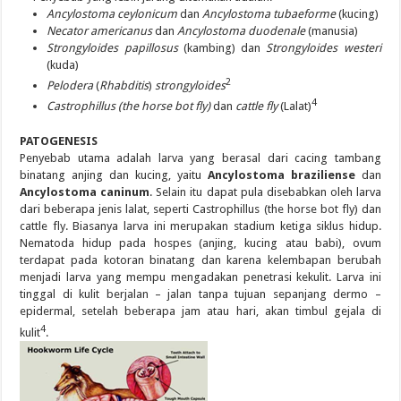
Ancylostoma ceylonicum
dan
Ancylostoma tubaeforme
(kucing)
Necator americanus
dan
Ancylostoma duodenale
(manusia)
Strongyloides papillosus
(kambing) dan
Strongyloides westeri
(kuda)
2
Pelodera
(
Rhabditis
)
strongyloides
4
Castrophillus (the horse bot fly)
dan
cattle fly
(Lalat)
PATOGENESIS
Penyebab utama adalah larva yang berasal dari cacing tambang
binatang anjing dan kucing, yaitu
Ancylostoma braziliense
dan
Ancylostoma caninum
. Selain itu dapat pula disebabkan oleh larva
dari beberapa jenis lalat, seperti Castrophillus (the horse bot fly) dan
cattle fly. Biasanya larva ini merupakan stadium ketiga siklus hidup.
Nematoda hidup pada hospes (anjing, kucing atau babi), ovum
terdapat pada kotoran binatang dan karena kelembapan berubah
menjadi larva yang mempu mengadakan penetrasi kekulit. Larva ini
tinggal di kulit berjalan – jalan tanpa tujuan sepanjang dermo –
epidermal, setelah beberapa jam atau hari, akan timbul gejala di
4
kulit
.