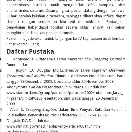
antihelmintes sistemik untuk menghindari efek samping obat
antihelmintes sistemik. Disamping itu pasien datang dengan lesi awal
(3 hari setelah keluhan dirasakan), sehingga diharapkan infeksi dapat
diakhiri dengan semprotan klor etil di poliklinik. Sedangkan
pemakaian tiabendazol topikal secara oklusi empat kali sehari
mungkin sulit dilakukan pasien di rumah.
Pasien ini dijadwalkan untuk kunjungan ke IV, tapi pasien tidak kembali
untuk kontrol ulang.
Daftar Pustaka
1.
Anonymous.
Cutaneous Larva Migrans: The Creeping Eruption
.
Diunduh dari
2.
Jusych
,
LA.
Douglas MC.
Cutaneous Larva Migrans: Overview,
Treatment and Medication
. Diunduh dari www.emedicine.com. Pada
tanggal 29 Desember 2009. Update terakhir 20 November 2009.
3.
Anonymous.
Clinical Presentation in Humans
. Diunduh dari
www.stanford.edu/group/parasites/parasites2002/cutaneous_larva_
migrans/clinical%20presentation.html pada tanggal 29 Desember
2009
4.
Aisah S.
Creeping Eruption
dalam Ilmu Penyakit Kulit dan Kelamin.
Edisi Kelima. Penerbit Fakultas Kedokteran FKUI. 125-6 (2007)
5.
Dugdale
,
DC
. Diunduh dari
www.nlm.nih.gov/medlineplus/ency/article/001454.htm
Update terakhir 12 Maret 2008