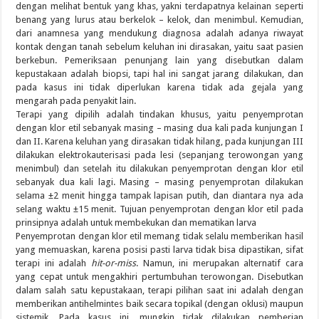
dengan melihat bentuk yang khas, yakni terdapatnya kelainan seperti
benang yang lurus atau berkelok – kelok, dan menimbul. Kemudian,
dari anamnesa yang mendukung diagnosa adalah adanya riwayat
kontak dengan tanah sebelum keluhan ini dirasakan, yaitu saat pasien
berkebun. Pemeriksaan penunjang lain yang disebutkan dalam
kepustakaan adalah biopsi, tapi hal ini sangat jarang dilakukan, dan
pada kasus ini tidak diperlukan karena tidak ada gejala yang
mengarah pada penyakit lain.
Terapi yang dipilih adalah tindakan khusus, yaitu penyemprotan
dengan klor etil sebanyak masing – masing dua kali pada kunjungan I
dan II. Karena keluhan yang dirasakan tidak hilang, pada kunjungan III
dilakukan elektrokauterisasi pada lesi (sepanjang terowongan yang
menimbul) dan setelah itu dilakukan penyemprotan dengan klor etil
sebanyak dua kali lagi. Masing – masing penyemprotan dilakukan
selama ±2 menit hingga tampak lapisan putih, dan diantara nya ada
selang waktu ±15 menit. Tujuan penyemprotan dengan klor etil pada
prinsipnya adalah untuk membekukan dan mematikan larva
Penyemprotan dengan klor etil memang tidak selalu memberikan hasil
yang memuaskan, karena posisi pasti larva tidak bisa dipastikan, sifat
terapi ini adalah
hit-or-miss
. Namun, ini merupakan alternatif cara
yang cepat untuk mengakhiri pertumbuhan terowongan. Disebutkan
dalam salah satu kepustakaan, terapi pilihan saat ini adalah dengan
memberikan antihelmintes baik secara topikal (dengan oklusi) maupun
sistemik. Pada kasus ini, mungkin tidak dilakukan pemberian