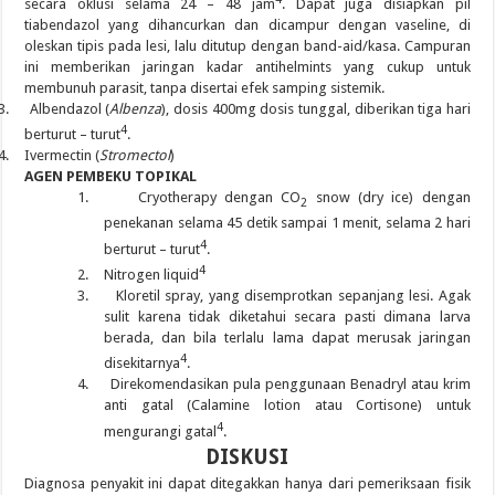
secara oklusi selama 24 – 48 jam
. Dapat juga disiapkan pil
tiabendazol yang dihancurkan dan dicampur dengan vaseline, di
oleskan tipis pada lesi, lalu ditutup dengan band-aid/kasa. Campuran
ini memberikan jaringan kadar antihelmints yang cukup untuk
membunuh parasit, tanpa disertai efek samping sistemik.
3.
Albendazol (
Albenza
), dosis 400mg dosis tunggal, diberikan tiga hari
4
berturut – turut
.
4.
Ivermectin (
Stromectol
)
AGEN PEMBEKU TOPIKAL
1.
Cryotherapy dengan CO
snow (dry ice) dengan
2
penekanan selama 45 detik sampai 1 menit, selama 2 hari
4
berturut – turut
.
4
2.
Nitrogen liquid
3.
Kloretil spray, yang disemprotkan sepanjang lesi. Agak
sulit karena tidak diketahui secara pasti dimana larva
berada, dan bila terlalu lama dapat merusak jaringan
4
disekitarnya
.
4.
Direkomendasikan pula penggunaan Benadryl atau krim
anti gatal (Calamine lotion atau Cortisone) untuk
4
mengurangi gatal
.
DISKUSI
Diagnosa penyakit ini dapat ditegakkan hanya dari pemeriksaan fisik