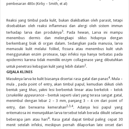
pembesaran 480x (Kirby – Smith, et al)
Reaksi yang timbul pada kulit, bukan diakibatkan oleh parasit, tetapi
disebabkan oleh reaksi inflammasi dan alergi oleh sistem immun
3
terhadap larva dan produknya
. Pada hewan, Larva ini mampu
menembus dermis dan melengkapi siklus hidupnya dengan
berkembang biak di organ dalam. Sedangkan pada manusia, larva
memasuki kulit melalui folikel, fissura atau menembus kulit utuh
menggunakan enzim protease, tapi infeksi nya hanya terbatas pada
epidermis karena tidak memiliki enzym collagenase yang dibutuhkan
2
untuk penetrasi kebagian kulit yang lebih dalam
.
GEJALA KLINIS
4
Masuknya larva ke kulit biasanya disertai rasa gatal dan panas
. Mula –
mula , pada point of entry, akan timbul papul, kemudian diikuti oleh
bentuk yang khas, yakni lesi berbentuk linear atau berkelok – kelok
(
snakelike appearance
– bentuk seperti ular) yang terasa sangat gatal,
menimbul dengan lebar 2 – 3 mm, panjang 3 – 4 cm dari point of
2,3,4
entry, dan berwarna kemerahan
. Adanya lesi papul yang
eritematosa ini menunjukkan larva tersebut telah berada dikulit selama
4
beberapa jam atau hari
. Rasa gatal dapat timbul paling cepat 30
menit setelah infeksi, meskipun pernah dilaporkan late onset dari