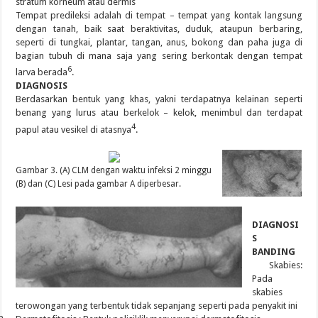
stratum korneum atau dermis
Tempat predileksi adalah di tempat – tempat yang kontak langsung
dengan tanah, baik saat beraktivitas, duduk, ataupun berbaring,
seperti di tungkai, plantar, tangan, anus, bokong dan paha juga di
bagian tubuh di mana saja yang sering berkontak dengan tempat
6
larva berada
.
DIAGNOSIS
Berdasarkan bentuk yang khas, yakni terdapatnya kelainan seperti
benang yang lurus atau berkelok – kelok, menimbul dan terdapat
4
papul atau vesikel di atasnya
.
Gambar 3. (A) CLM dengan waktu infeksi 2 minggu
(B) dan (C) Lesi pada gambar A diperbesar.
DIAGNOSI
S
BANDING
1.
Skabies:
Pada
skabies
terowongan yang terbentuk tidak sepanjang seperti pada penyakit ini