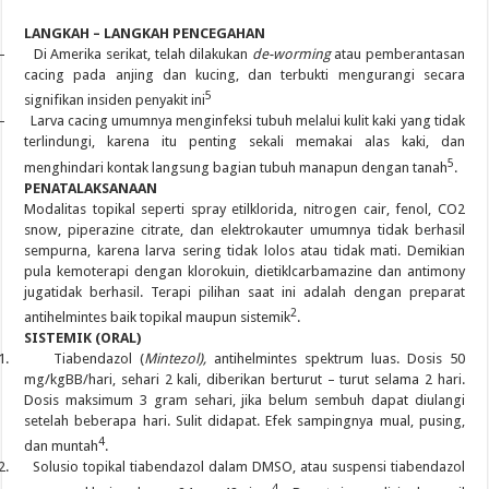
LANGKAH – LANGKAH PENCEGAHAN
–
Di Amerika serikat, telah dilakukan
de-worming
atau pemberantasan
cacing pada anjing dan kucing, dan terbukti mengurangi secara
5
signifikan insiden penyakit ini
–
Larva cacing umumnya menginfeksi tubuh melalui kulit kaki yang tidak
terlindungi, karena itu penting sekali memakai alas kaki, dan
5
menghindari kontak langsung bagian tubuh manapun dengan tanah
.
PENATALAKSANAAN
Modalitas topikal seperti spray etilklorida, nitrogen cair, fenol, CO2
snow, piperazine citrate, dan elektrokauter umumnya tidak berhasil
sempurna, karena larva sering tidak lolos atau tidak mati. Demikian
pula kemoterapi dengan klorokuin, dietiklcarbamazine dan antimony
jugatidak berhasil. Terapi pilihan saat ini adalah dengan preparat
2
antihelmintes baik topikal maupun sistemik
.
SISTEMIK (ORAL)
1.
Tiabendazol (
Mintezol),
antihelmintes spektrum luas. Dosis 50
mg/kgBB/hari, sehari 2 kali, diberikan berturut – turut selama 2 hari.
Dosis maksimum 3 gram sehari, jika belum sembuh dapat diulangi
setelah beberapa hari. Sulit didapat. Efek sampingnya mual, pusing,
4
dan muntah
.
2.
Solusio topikal tiabendazol dalam DMSO, atau suspensi tiabendazol
4