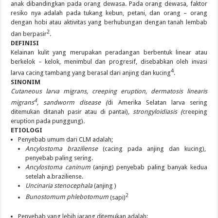
anak dibandingkan pada orang dewasa. Pada orang dewasa, faktor
resiko nya adalah pada tukang kebun, petani, dan orang – orang
dengan hobi atau aktivitas yang berhubungan dengan tanah lembab
2
dan berpasir
.
DEFINISI
Kelainan kulit yang merupakan peradangan berbentuk linear atau
berkelok – kelok, menimbul dan progresif, disebabkan oleh invasi
4
larva cacing tambang yang berasal dari anjing dan kucing
.
SINONIM
Cutaneous larva migrans, creeping eruption, dermatosis linearis
4
migrans
, sandworm disease (
di Amerika Selatan larva sering
ditemukan ditanah pasir atau di pantai)
, strongyloidiasis (
creeping
eruption pada punggung)
.
ETIOLOGI
Penyebab umum dari CLM adalah;
Ancylostoma braziliense
(cacing pada anjing dan kucing),
penyebab paling sering.
Ancylostoma caninum
(anjing) penyebab paling banyak kedua
setelah a.braziliense.
Uncinaria stenocephala
(anjing )
2
Bunostomum phlebotomum
(sapi)
Penyebab yang lebih jarang ditemukan adalah: