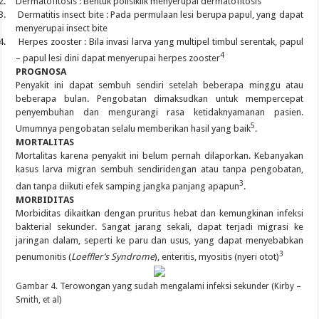
2.
Dermatofitosis : Bentuk polisiklik menyerupai dermatofitosis
3.
Dermatitis insect bite : Pada permulaan lesi berupa papul, yang dapat
menyerupai insect bite
4.
Herpes zooster : Bila invasi larva yang multipel timbul serentak, papul
4
– papul lesi dini dapat menyerupai herpes zooster
PROGNOSA
Penyakit ini dapat sembuh sendiri setelah beberapa minggu atau
beberapa bulan. Pengobatan dimaksudkan untuk mempercepat
penyembuhan dan mengurangi rasa ketidaknyamanan pasien.
5
Umumnya pengobatan selalu memberikan hasil yang baik
.
MORTALITAS
Mortalitas karena penyakit ini belum pernah dilaporkan. Kebanyakan
kasus larva migran sembuh sendiridengan atau tanpa pengobatan,
3
dan tanpa diikuti efek samping jangka panjang apapun
.
MORBIDITAS
Morbiditas dikaitkan dengan pruritus hebat dan kemungkinan infeksi
bakterial sekunder. Sangat jarang sekali, dapat terjadi migrasi ke
jaringan dalam, seperti ke paru dan usus, yang dapat menyebabkan
3
penumonitis (
Loeffler’s Syndrome
), enteritis, myositis (nyeri otot)
Gambar 4. Terowongan yang sudah mengalami infeksi sekunder (Kirby –
Smith, et al)