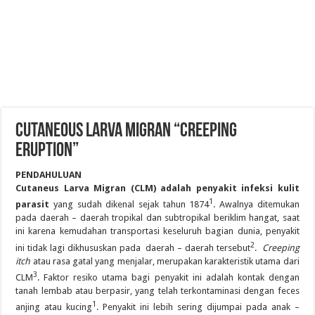
CUTANEOUS LARVA MIGRAN “CREEPING
ERUPTION”
PENDAHULUAN
Cutaneus Larva Migran (CLM) adalah penyakit infeksi kulit
1
parasit
yang sudah dikenal sejak tahun 1874
. Awalnya ditemukan
pada daerah – daerah tropikal dan subtropikal beriklim hangat, saat
ini karena kemudahan transportasi keseluruh bagian dunia, penyakit
2
ini tidak lagi dikhususkan pada daerah – daerah tersebut
.
Creeping
itch
atau rasa gatal yang menjalar, merupakan karakteristik utama dari
3
CLM
. Faktor resiko utama bagi penyakit ini adalah kontak dengan
tanah lembab atau berpasir, yang telah terkontaminasi dengan feces
1
anjing atau kucing
. Penyakit ini lebih sering dijumpai pada anak –