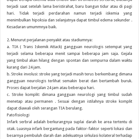
terjadi saat setelah lama beristirahat, baru bangun tidur atau di pagi
hari. Tidak terjadi perdarahan namun terjadi iskemia yang
menimbulkan hipoksia dan selanjutnya dapat timbul edema sekunder .
Kesadaran umummnya baik.
2. Menurut perjalanan penyakit atau stadiumnya:
a. TIA ( Trans Iskemik Attack) gangguan neurologis setempat yang
terjadi selama beberapa menit sampai beberapa jam saja. Gejala
yang timbul akan hilang dengan spontan dan sempurna dalam waktu
kurang dari 24 jam.
b. Stroke involusi: stroke yang terjadi masih terus berkembang dimana
gangguan neurologis terlihat semakin berat dan bertambah buruk.
Proses dapat berjalan 24 jam atau beberapa hari.
c. Stroke komplit: dimana gangguan neurologi yang timbul sudah
menetap atau permanen . Sesuai dengan istilahnya stroke komplit
dapat diawali oleh serangan TIA berulang.
Patofisiologi
Infark serbral adalah berkurangnya suplai darah ke area tertentu di
otak. Luasnya infark bergantung pada faktor-faktor seperti lokasi dan
besarnya pembuluh darah dan adekuatnya sirkulasi kolateral terhadap