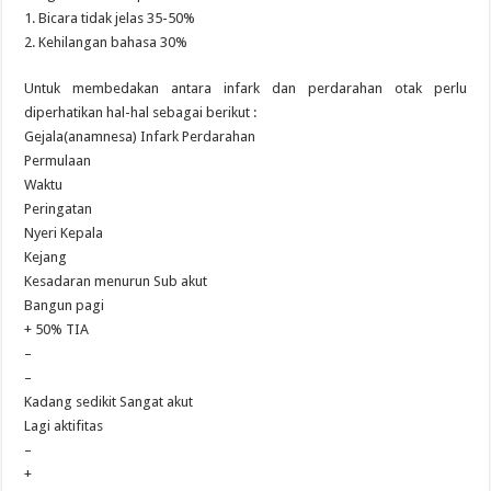
1. Bicara tidak jelas 35-50%
2. Kehilangan bahasa 30%
Untuk membedakan antara infark dan perdarahan otak perlu
diperhatikan hal-hal sebagai berikut :
Gejala(anamnesa) Infark Perdarahan
Permulaan
Waktu
Peringatan
Nyeri Kepala
Kejang
Kesadaran menurun Sub akut
Bangun pagi
+ 50% TIA
–
–
Kadang sedikit Sangat akut
Lagi aktifitas
–
+