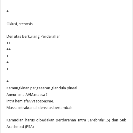
–
+
Oklusi, stenosis
Densitas berkurang Perdarahan
++
++
+
+
+
+
Kemungkinan pergeseran glandula pineal
Aneurisma AVM.massa I
intra hemisfer/vasospasme.
Massa intrakranial densitas bertambah.
Kemudian harus dibedakan perdarahan Intra Serebral(PIS) dan Sub
Arachnoid (PSA)