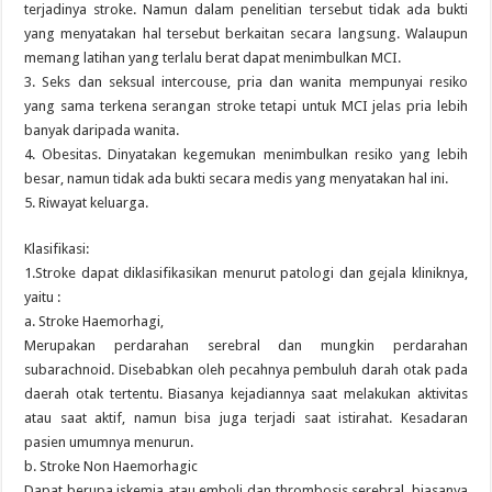
terjadinya stroke. Namun dalam penelitian tersebut tidak ada bukti
yang menyatakan hal tersebut berkaitan secara langsung. Walaupun
memang latihan yang terlalu berat dapat menimbulkan MCI.
3. Seks dan seksual intercouse, pria dan wanita mempunyai resiko
yang sama terkena serangan stroke tetapi untuk MCI jelas pria lebih
banyak daripada wanita.
4. Obesitas. Dinyatakan kegemukan menimbulkan resiko yang lebih
besar, namun tidak ada bukti secara medis yang menyatakan hal ini.
5. Riwayat keluarga.
Klasifikasi:
1.Stroke dapat diklasifikasikan menurut patologi dan gejala kliniknya,
yaitu :
a. Stroke Haemorhagi,
Merupakan perdarahan serebral dan mungkin perdarahan
subarachnoid. Disebabkan oleh pecahnya pembuluh darah otak pada
daerah otak tertentu. Biasanya kejadiannya saat melakukan aktivitas
atau saat aktif, namun bisa juga terjadi saat istirahat. Kesadaran
pasien umumnya menurun.
b. Stroke Non Haemorhagic
Dapat berupa iskemia atau emboli dan thrombosis serebral, biasanya