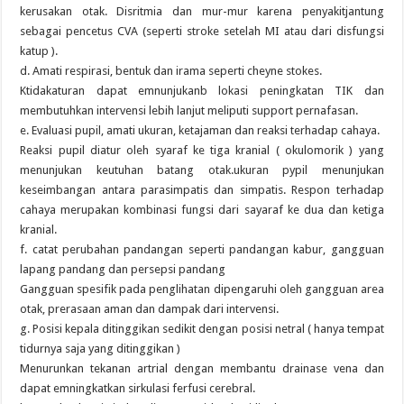
kerusakan otak. Disritmia dan mur-mur karena penyakitjantung
sebagai pencetus CVA (seperti stroke setelah MI atau dari disfungsi
katup ).
d. Amati respirasi, bentuk dan irama seperti cheyne stokes.
Ktidakaturan dapat emnunjukanb lokasi peningkatan TIK dan
membutuhkan intervensi lebih lanjut meliputi support pernafasan.
e. Evaluasi pupil, amati ukuran, ketajaman dan reaksi terhadap cahaya.
Reaksi pupil diatur oleh syaraf ke tiga kranial ( okulomorik ) yang
menunjukan keutuhan batang otak.ukuran pypil menunjukan
keseimbangan antara parasimpatis dan simpatis. Respon terhadap
cahaya merupakan kombinasi fungsi dari sayaraf ke dua dan ketiga
kranial.
f. catat perubahan pandangan seperti pandangan kabur, gangguan
lapang pandang dan persepsi pandang
Gangguan spesifik pada penglihatan dipengaruhi oleh gangguan area
otak, prerasaan aman dan dampak dari intervensi.
g. Posisi kepala ditinggikan sedikit dengan posisi netral ( hanya tempat
tidurnya saja yang ditinggikan )
Menurunkan tekanan artrial dengan membantu drainase vena dan
dapat emningkatkan sirkulasi ferfusi cerebral.