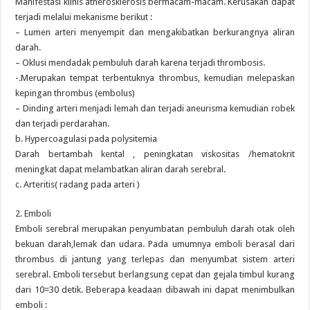
Manifestasi klinis atherosklerosis bermacam-macam. Kerusakan dapat
terjadi melalui mekanisme berikut :
– Lumen arteri menyempit dan mengakibatkan berkurangnya aliran
darah.
– Oklusi mendadak pembuluh darah karena terjadi thrombosis.
-.Merupakan tempat terbentuknya thrombus, kemudian melepaskan
kepingan thrombus (embolus)
– Dinding arteri menjadi lemah dan terjadi aneurisma kemudian robek
dan terjadi perdarahan.
b. Hypercoagulasi pada polysitemia
Darah bertambah kental , peningkatan viskositas /hematokrit
meningkat dapat melambatkan aliran darah serebral.
c. Arteritis( radang pada arteri )
2. Emboli
Emboli serebral merupakan penyumbatan pembuluh darah otak oleh
bekuan darah,lemak dan udara. Pada umumnya emboli berasal dari
thrombus di jantung yang terlepas dan menyumbat sistem arteri
serebral. Emboli tersebut berlangsung cepat dan gejala timbul kurang
dari 10=30 detik. Beberapa keadaan dibawah ini dapat menimbulkan
emboli :