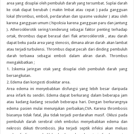
area yang disuplai oleh pembuluh darah yang tersumbat. Suplai darah
ke otak dapat berubah ( makin lmbat atau cepat ) pada gangguan
lokal (thrombus, emboli, perdarahan dan spasme vaskuler ) atau oleh
karena gangguan umum ( hipoksia karena gangguan paru dan jantung
). Atherosklerotik sering/cenderung sebagai faktor penting terhadap
ortak, thrombus dapat berasal dari flak arterosklerotik , atau darah
dapat beku pada area yang stenosis, dimana aliran darah akan lambat
atau terjadi turbulensi. Thrombus dapat pecah dari dinding pembuluh
darah terbawa sebagai emboli dalam aliran darah. Thrombus
mengakibatkan ;
1. Iskemia jaringan otak yang disuplai oleh pembuluh darah yang
bersangkutan.
2. Edema dan kongesti disekitar area.
Area edema ini menyebabkan disfungsi yang lebih besar daripada
area infark itu sendiri. Edema dapat berkurang dalam beberapa jam
atau kadang-kadang sesudah beberapa hari. Dengan berkurangnya
edema pasien mulai menunjukan perbaikan,CVA. Karena thrombosis
biasanya tidak fatal, jika tidak terjadi perdarahan masif. Oklusi pada
pembuluh darah serebral oleh embolus menyebabkan edema dan
nekrosis diikuti thrombosis. Jika terjadi septik infeksi akan meluas