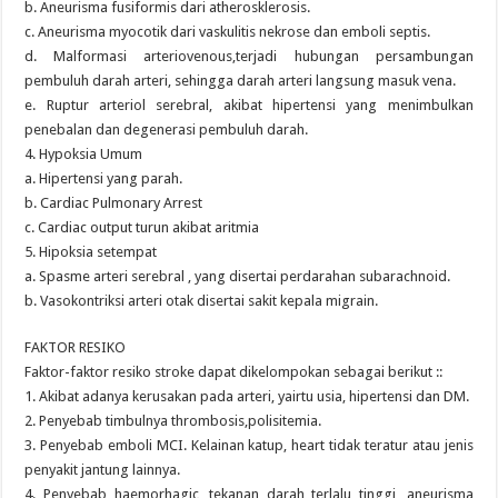
b. Aneurisma fusiformis dari atherosklerosis.
c. Aneurisma myocotik dari vaskulitis nekrose dan emboli septis.
d. Malformasi arteriovenous,terjadi hubungan persambungan
pembuluh darah arteri, sehingga darah arteri langsung masuk vena.
e. Ruptur arteriol serebral, akibat hipertensi yang menimbulkan
penebalan dan degenerasi pembuluh darah.
4. Hypoksia Umum
a. Hipertensi yang parah.
b. Cardiac Pulmonary Arrest
c. Cardiac output turun akibat aritmia
5. Hipoksia setempat
a. Spasme arteri serebral , yang disertai perdarahan subarachnoid.
b. Vasokontriksi arteri otak disertai sakit kepala migrain.
FAKTOR RESIKO
Faktor-faktor resiko stroke dapat dikelompokan sebagai berikut ::
1. Akibat adanya kerusakan pada arteri, yairtu usia, hipertensi dan DM.
2. Penyebab timbulnya thrombosis,polisitemia.
3. Penyebab emboli MCI. Kelainan katup, heart tidak teratur atau jenis
penyakit jantung lainnya.
4. Penyebab haemorhagic, tekanan darah terlalu tinggi, aneurisma