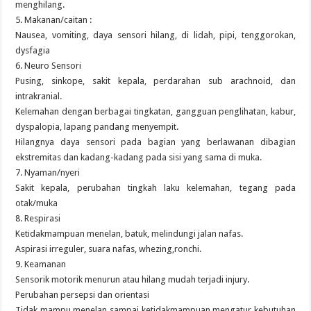
menghilang.
5. Makanan/caitan :
Nausea, vomiting, daya sensori hilang, di lidah, pipi, tenggorokan,
dysfagia
6. Neuro Sensori
Pusing, sinkope, sakit kepala, perdarahan sub arachnoid, dan
intrakranial.
Kelemahan dengan berbagai tingkatan, gangguan penglihatan, kabur,
dyspalopia, lapang pandang menyempit.
Hilangnya daya sensori pada bagian yang berlawanan dibagian
ekstremitas dan kadang-kadang pada sisi yang sama di muka.
7. Nyaman/nyeri
Sakit kepala, perubahan tingkah laku kelemahan, tegang pada
otak/muka
8. Respirasi
Ketidakmampuan menelan, batuk, melindungi jalan nafas.
Aspirasi irreguler, suara nafas, whezing,ronchi.
9. Keamanan
Sensorik motorik menurun atau hilang mudah terjadi injury.
Perubahan persepsi dan orientasi
Tidak mampu menelan sampai ketidakmampuan mengatur kebutuhan