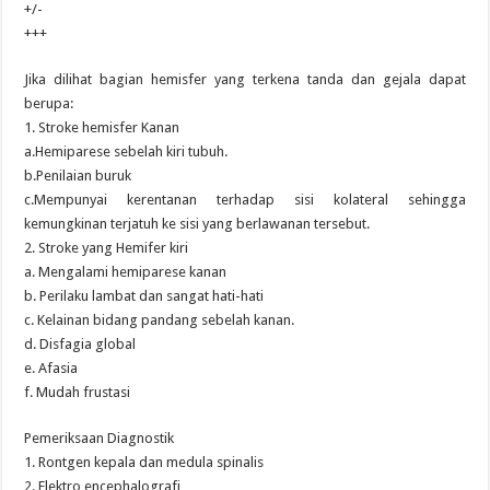
+/-
+++
Jika dilihat bagian hemisfer yang terkena tanda dan gejala dapat
berupa:
1. Stroke hemisfer Kanan
a.Hemiparese sebelah kiri tubuh.
b.Penilaian buruk
c.Mempunyai kerentanan terhadap sisi kolateral sehingga
kemungkinan terjatuh ke sisi yang berlawanan tersebut.
2. Stroke yang Hemifer kiri
a. Mengalami hemiparese kanan
b. Perilaku lambat dan sangat hati-hati
c. Kelainan bidang pandang sebelah kanan.
d. Disfagia global
e. Afasia
f. Mudah frustasi
Pemeriksaan Diagnostik
1. Rontgen kepala dan medula spinalis
2. Elektro encephalografi