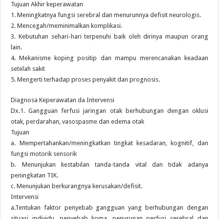
Tujuan Akhir keperawatan
1. Meningkatnya fungsi serebral dan menurunnya defisit neurologis.
2. Mencegah/meminimalkan komplikasi.
3. Kebutuhan sehari-hari terpenuhi baik oleh dirinya maupun orang
lain.
4. Mekanisme koping positip dan mampu merencanakan keadaan
setelah sakit
5. Mengerti terhadap proses penyakit dan prognosis.
Diagnosa Keperawatan da Intervensi
Dx.1. Gangguan ferfusi jaringan otak berhubungan dengan oklusi
otak, perdarahan, vasospasme dan edema otak
Tujuan
a. Mempertahankan/meningkatkan tingkat kesadaran, kognitif, dan
fungsi motorik sensorik
b. Menunjukan kestabilan tanda-tanda vital dan tidak adanya
peningkatan TIK.
c. Menunjukan berkurangnya kerusakan/defisit.
Intervensi
a.Tentukan faktor penyebab gangguan yang berhubungan dengan
situasi individu, penyebab koma, penurunan perfusi serebral dan