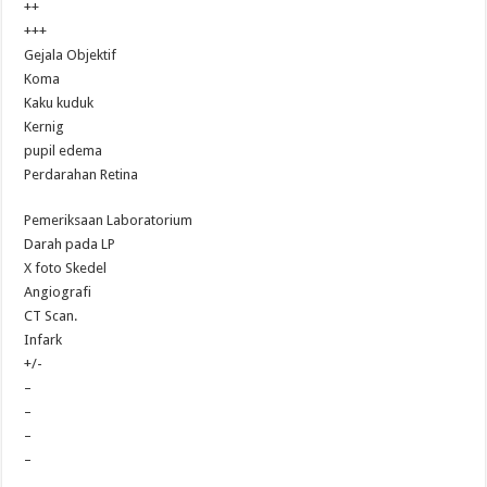
++
+++
Gejala Objektif
Koma
Kaku kuduk
Kernig
pupil edema
Perdarahan Retina
Pemeriksaan Laboratorium
Darah pada LP
X foto Skedel
Angiografi
CT Scan.
Infark
+/-
–
–
–
–