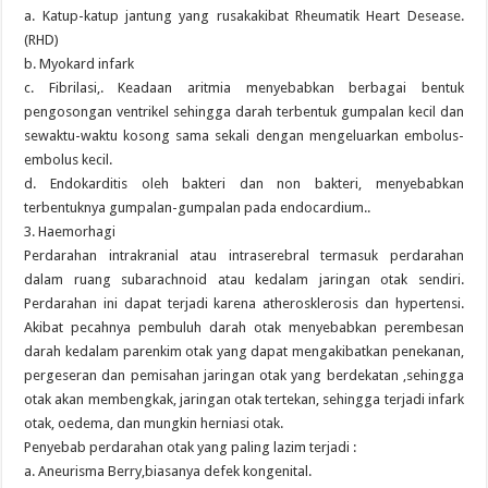
a. Katup-katup jantung yang rusakakibat Rheumatik Heart Desease.
(RHD)
b. Myokard infark
c. Fibrilasi,. Keadaan aritmia menyebabkan berbagai bentuk
pengosongan ventrikel sehingga darah terbentuk gumpalan kecil dan
sewaktu-waktu kosong sama sekali dengan mengeluarkan embolus-
embolus kecil.
d. Endokarditis oleh bakteri dan non bakteri, menyebabkan
terbentuknya gumpalan-gumpalan pada endocardium..
3. Haemorhagi
Perdarahan intrakranial atau intraserebral termasuk perdarahan
dalam ruang subarachnoid atau kedalam jaringan otak sendiri.
Perdarahan ini dapat terjadi karena atherosklerosis dan hypertensi.
Akibat pecahnya pembuluh darah otak menyebabkan perembesan
darah kedalam parenkim otak yang dapat mengakibatkan penekanan,
pergeseran dan pemisahan jaringan otak yang berdekatan ,sehingga
otak akan membengkak, jaringan otak tertekan, sehingga terjadi infark
otak, oedema, dan mungkin herniasi otak.
Penyebab perdarahan otak yang paling lazim terjadi :
a. Aneurisma Berry,biasanya defek kongenital.