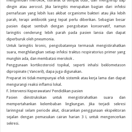
menghindari merokok, istirahat di tempat tidur, dan menghirup uap
dingin atau aerosol. Jika laringitis merupakan bagian dari infeksi
pernafasan yang lebih luas akibat organisme bakteri atau jika lebih
parah, terapi antibiotik yang tepat perlu diberikan. Sebagian besar
pasien dapat sembuh dengan pengobatan konservatif, namun
laringitis cenderung lebih parah pada pasien lansia dan dapat
diperburuk oleh pneumonia.
Untuk laringitis kronis, pengobatannya termasuk mengistirahatkan
suara, menghilangkan setiap infeksi traktus respiratorius primer yang
mungkin ada, dan membatasi merokok .
Penggunaan kortikosteroid topikal, seperti inhalsi beklometason
dipropinate ( Vanceril), dapa juga digunakan.
Preparat ini tidak mempunyai efek sistemik atau kerja lama dan dapat
mengurangi reaksi inflamsi lokal.
F. Intervensi Keperawatan/ Pendidikan pasien
Pasien diinstruksikan untuk mengistirahatkan suara dan
mempertahankan kelembaban lingkungan. Jika terjadi sekresi
larinngeal selam periode akut, disarankan penggunaan ekspektoran
sejalan dengan pemasukan cairan harian 3 L untuk mengencerkan
sekresi.