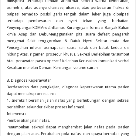
diinspeksi terhadap temuan abnormal seperti warna kemerahan,
asimetris, atau adanya drainase, ulserasi, atau perbesaran Trakea di
palpasi terhadap posisi garis tengah dalam leher juga dipalpasi
terhadap pembesaran dan nyeri tekan yang berkaitan.
PenyimpanganKDMVirusInflamasi Kurangnya informasi Banyak Bahan
kimia Asap dan DebuMenggunakan pita suara defesit pengaruh
mengenai Sakit tenggorokan & Batuk Nyeri Sekitar mata dan
Pencegahan infeksi pernapasan suara serak dan batuk kedua sisi
hidung Atas, rigamen prosedur khusus, Sekresi Berlebihan tersumbat
Atau perawatan pasca operatif Keletihan Kerusakan komunikasi verbal
Kesulitan menelan Demam Kehilangan volume cairan
B. Diagnosa Keperawatan
Berdasarkan data pengkajian, diagnosa keperawatan utama pasien
dapat mencakup berikut ini :
1. Inefeksif bersihan jalan nafas yang berhubungan dengan sekresi
berlebihan sekunder akibat proses inflamasi.
Intervensi :
Pembersihan jalan nafas.
Penumpukan sekresi dapat menghambat jalan nafas pada pasien
dengan jalan atas. Perubahan pola nafas, dan upaya bernafas yang