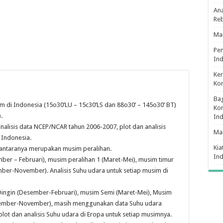
Ana
Re
Man
Pe
Ind
Ker
Ko
Bag
m di Indonesia (15o30’LU – 15c30’LS dan 88o30’ – 145o30’ BT)
Kon
.
In
lisis data NCEP/NCAR tahun 2006-2007, plot dan analisis
Ma
 Indonesia.
Kia
iantaranya merupakan musim peralihan.
In
ber – Februari), musim peralihan 1 (Maret-Mei), musim timur
mber-November). Analisis Suhu udara untuk setiap musim di
m Dingin (Desember-Februari), musim Semi (Maret-Mei), Musim
ptember-November), masih menggunakan data Suhu udara
lot dan analisis Suhu udara di Eropa untuk setiap musimnya.