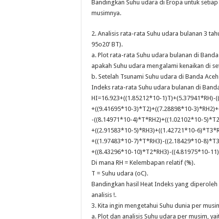
Bandingkan Suhu udara di Eropa untuk setiap
musimnya.
2. Analisis rata-rata Suhu udara bulanan 3 
95o20’ BT).
a. Plot rata-rata Suhu udara bulanan di Ban
apakah Suhu udara mengalami kenaikan di setia
b. Setelah Tsunami Suhu udara di Banda Aceh
Indeks rata-rata Suhu udara bulanan di Ban
HI=16.923+((1.85212*10-1)T)+(5.37941*RH)-(
+((9.41695*10-3)*T2)+((7.28898*10-3)*RH2)
-((8.14971*10-4)*T*RH2)+((1.02102*10-5)*T2
+((2.91583*10-5)*RH3)+((1.42721*10-6)*T3*
+((1.97483*10-7)*T*RH3)-((2.18429*10-8)*T
+((8.43296*10-10)*T2*RH3)-((4.81975*10-11)
Di mana RH = Kelembapan relatif (%).
T = Suhu udara (oC).
Bandingkan hasil Heat Indeks yang diperoleh
analisis !.
3. Kita ingin mengetahui Suhu dunia per mus
a. Plot dan analisis Suhu udara per musim, y