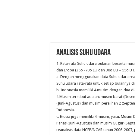
ANALISIS SUHU UDARA
1. Rata-rata Suhu udara bulanan beserta musi
dan Eropa (35o -70o LU dan 30o BB – 55o BT)
a. Dengan menggunakan data Suhu udara reana
Suhu udara rata-rata untuk setiap bulannya di
b. Indonesia memiliki 4 musim dengan dua d
4 Musim tersebut adalah: musim barat (Desem
(Juni-Agustus) dan musim peralihan 2 (Septe
Indonesia.
c. Eropa juga memiliki 4 musim, yaitu: Musi
Panas (Juni-Agustus) dan musim Gugur (Se
reanalisis data NCEP/NCAR tahun 2006-2007, p