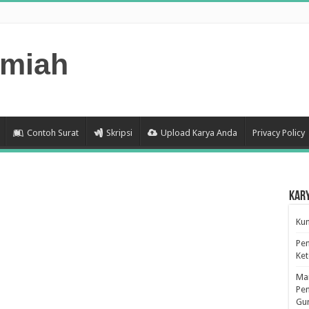
lmiah
Contoh Surat
Skripsi
Upload Karya Anda
Privacy Policy
Kar
Kum
Pen
Ke
Man
Pen
Gu