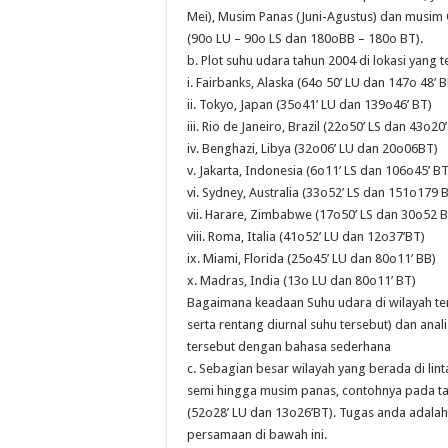
Mei), Musim Panas (Juni-Agustus) dan musim
(90o LU – 90o LS dan 180oBB – 180o BT).
b. Plot suhu udara tahun 2004 di lokasi yang t
i. Fairbanks, Alaska (64o 50’ LU dan 147o 48’ B
ii. Tokyo, Japan (35o41’ LU dan 139o46’ BT)
iii. Rio de Janeiro, Brazil (22o50’ LS dan 43o20
iv. Benghazi, Libya (32o06’ LU dan 20o06BT)
v. Jakarta, Indonesia (6o11’ LS dan 106o45’ BT
vi. Sydney, Australia (33o52’ LS dan 151o179 
vii. Harare, Zimbabwe (17o50’ LS dan 30o52 
viii. Roma, Italia (41o52’ LU dan 12o37’BT)
ix. Miami, Florida (25o45’ LU dan 80o11’ BB)
x. Madras, India (13o LU dan 80o11’ BT)
Bagaimana keadaan Suhu udara di wilayah ter
serta rentang diurnal suhu tersebut) dan anal
tersebut dengan bahasa sederhana
c. Sebagian besar wilayah yang berada di 
semi hingga musim panas, contohnya pada tah
(52o28’ LU dan 13o26’BT). Tugas anda adalah
persamaan di bawah ini.