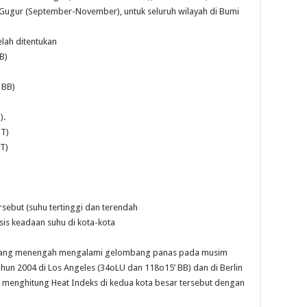
 Gugur (September-November), untuk seluruh wilayah di Bumi
elah ditentukan
B)
’ BB)
).
BT)
BT)
sebut (suhu tertinggi dan terendah
isis keadaan suhu di kota-kota
lintang menengah mengalami gelombang panas pada musim
un 2004 di Los Angeles (34oLU dan 118o15’ BB) dan di Berlin
 menghitung Heat Indeks di kedua kota besar tersebut dengan