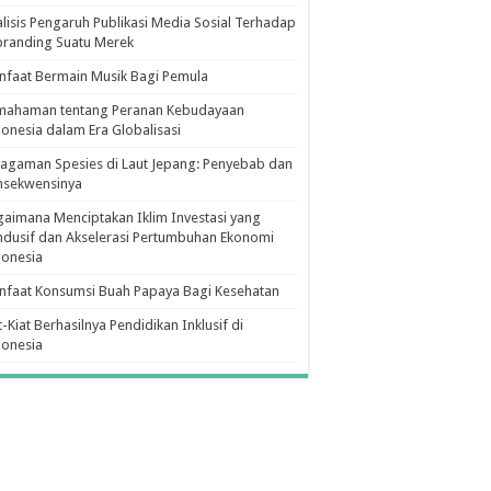
lisis Pengaruh Publikasi Media Sosial Terhadap
branding Suatu Merek
faat Bermain Musik Bagi Pemula
mahaman tentang Peranan Kebudayaan
onesia dalam Era Globalisasi
agaman Spesies di Laut Jepang: Penyebab dan
nsekwensinya
aimana Menciptakan Iklim Investasi yang
dusif dan Akselerasi Pertumbuhan Ekonomi
donesia
nfaat Konsumsi Buah Papaya Bagi Kesehatan
t-Kiat Berhasilnya Pendidikan Inklusif di
donesia