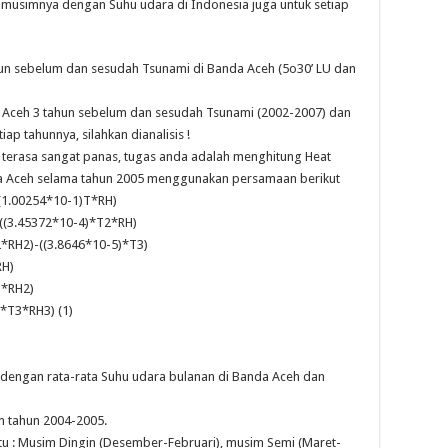
 musimnya dengan Suhu udara di Indonesia juga untuk setiap
tahun sebelum dan sesudah Tsunami di Banda Aceh (5o30’ LU dan
da Aceh 3 tahun sebelum dan sesudah Tsunami (2002-2007) dan
p tahunnya, silahkan dianalisis !
 terasa sangat panas, tugas anda adalah menghitung Heat
da Aceh selama tahun 2005 menggunakan persamaan berikut
(1.00254*10-1)T*RH)
+((3.45372*10-4)*T2*RH)
*RH2)-((3.8646*10-5)*T3)
RH)
3*RH2)
*T3*RH3) (1)
 dengan rata-rata Suhu udara bulanan di Banda Aceh dan
im tahun 2004-2005.
aitu : Musim Dingin (Desember-Februari), musim Semi (Maret-